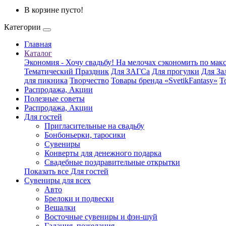
В корзине пусто!
Категории
Главная
Каталог
Экономия - Хочу свадьбу! На мелочах сэкономить по ма
Тематический Праздник
Для ЗАГСа
Для прогулки
Для За
для пикника
Творчество
Товары бренда «SvetikFantasy»
Т
Распродажа, Акции
Полезные советы
Распродажа, Акции
Для гостей
Пригласительные на свадьбу
Бонбоньерки, таросики
Сувениры
Конверты для денежного подарка
Свадебные поздравительные открытки
Показать все Для гостей
Сувениры для всех
Авто
Брелоки и подвески
Вешалки
Восточные сувениры и фэн-шуй
Гадания, пожелания