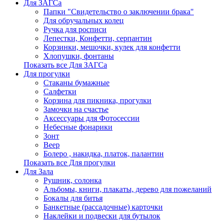
Для ЗАГСа
Папки "Свидетельство о заключении брака"
Для обручальных колец
Ручка для росписи
Лепестки, Конфетти, серпантин
Корзинки, мешочки, кулек для конфетти
Хлопушки, фонтаны
Показать все Для ЗАГСа
Для прогулки
Стаканы бумажные
Салфетки
Корзина для пикника, прогулки
Замочки на счастье
Аксессуары для Фотосессии
Небесные фонарики
Зонт
Веер
Болеро , накидка, платок, палантин
Показать все Для прогулки
Для Зала
Рушник, солонка
Альбомы, книги, плакаты, дерево для пожеланий
Бокалы для битья
Банкетные (рассадочные) карточки
Наклейки и подвески для бутылок