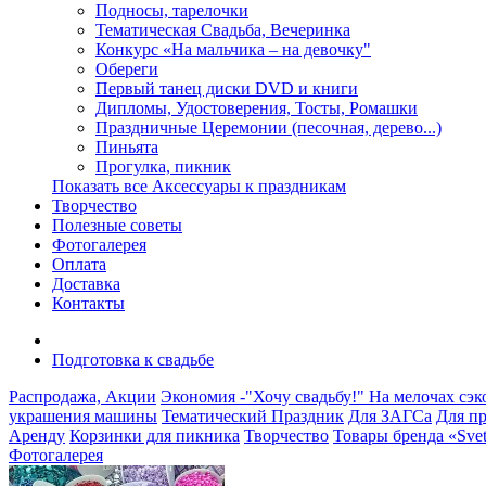
Подносы, тарелочки
Тематическая Свадьба, Вечеринка
Конкурс «На мальчика – на девочку"
Обереги
Первый танец диски DVD и книги
Дипломы, Удостоверения, Тосты, Ромашки
Праздничные Церемонии (песочная, дерево...)
Пиньята
Прогулка, пикник
Показать все Аксессуары к праздникам
Творчество
Полезные советы
Фотогалерея
Оплата
Доставка
Контакты
Подготовка к свадьбе
Распродажа, Акции
Экономия -"Хочу свадьбу!" На мелочах сэ
украшения машины
Тематический Праздник
Для ЗАГСа
Для п
Аренду
Корзинки для пикника
Творчество
Товары бренда «Svet
Фотогалерея