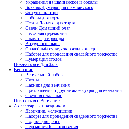
Украшения на шампанское и бокалы
Бокалы, фужеры для шампанского
Фигурка на торт
Наборы для торта
Нож и Лопатка для торта
Свечи Домашний очаг
Песочная церемония
Плакаты, гирлянды
Воздушные шары
Свадебный сундучок, казна,конверт
Наборы для проведения свадебного торжества
Нумерация столов
Показать все Для Зала
Венчание
Венчальный набор
Иконы
Накидка для венчания
Приглашения и другие аксессуары для венчания
Свечи венчальные
Показать все Венчание
Аксессуары к праздникам
Девичник, мальчишник
Наборы для проведения свадебного торжества
Поднос для денег
Церемония Благословения