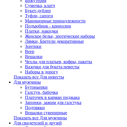
Бижутерия
Сумочка, клатч
Букет-дублер
Туфли, сапоги
Маникюрные принадлежности
Подъюбник - кринолин
Платки, накидки
Женское белье, эротические наборы
Лямки, Бретели декоративные
Зонтики
Веер
Вешалки
Чехлы для платьев, кофры, пакеты
Вазочки для букета невесты
Наборы в дорогу
Показать все Для невесты
Для мужчины
Бутоньерки
Галстук, бабочка
Платочек в карман пиджака
Запонки, зажим для галстука
Подтяжки
Вешалки сувенирные
Показать все Для мужчины
Для свидетелей и друзей