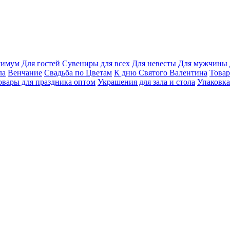
ксимум
Для гостей
Сувениры для всех
Для невесты
Для мужчины
ла
Венчание
Свадьба по Цветам
К дню Святого Валентина
Товар
овары для праздника оптом
Украшения для зала и стола
Упаковка