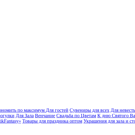
кономить по максимум
Для гостей
Сувениры для всех
Для невест
рогулки
Для Зала
Венчание
Свадьба по Цветам
К дню Святого В
ikFantasy»
Товары для праздника оптом
Украшения для зала и ст