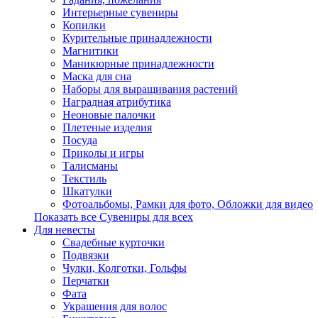
Интерьерные сувениры
Копилки
Курительные принадлежности
Магнитики
Маникюрные принадлежности
Маска для сна
Наборы для выращивания растений
Наградная атрибутика
Неоновые палочки
Плетеные изделия
Посуда
Приколы и игры
Талисманы
Текстиль
Шкатулки
Фотоальбомы, Рамки для фото, Обложки для видео
Показать все Сувениры для всех
Для невесты
Свадебные курточки
Подвязки
Чулки, Колготки, Гольфы
Перчатки
Фата
Украшения для волос