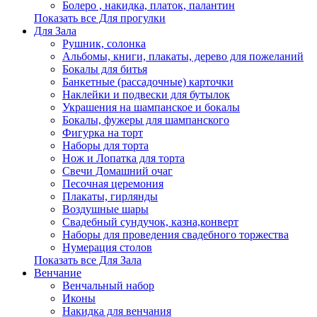
Болеро , накидка, платок, палантин
Показать все Для прогулки
Для Зала
Рушник, солонка
Альбомы, книги, плакаты, дерево для пожеланий
Бокалы для битья
Банкетные (рассадочные) карточки
Наклейки и подвески для бутылок
Украшения на шампанское и бокалы
Бокалы, фужеры для шампанского
Фигурка на торт
Наборы для торта
Нож и Лопатка для торта
Свечи Домашний очаг
Песочная церемония
Плакаты, гирлянды
Воздушные шары
Свадебный сундучок, казна,конверт
Наборы для проведения свадебного торжества
Нумерация столов
Показать все Для Зала
Венчание
Венчальный набор
Иконы
Накидка для венчания