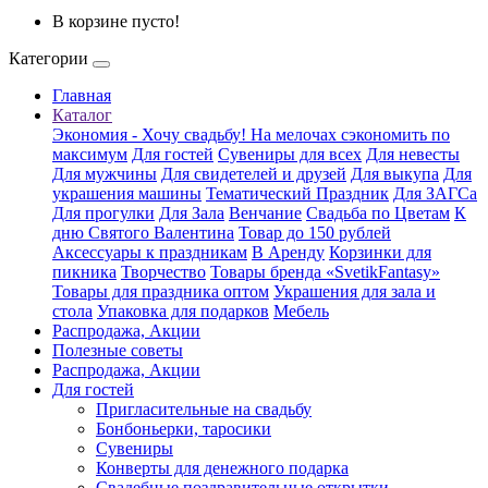
В корзине пусто!
Категории
Главная
Каталог
Экономия - Хочу свадьбу! На мелочах сэкономить по
максимум
Для гостей
Сувениры для всех
Для невесты
Для мужчины
Для свидетелей и друзей
Для выкупа
Для
украшения машины
Тематический Праздник
Для ЗАГСа
Для прогулки
Для Зала
Венчание
Свадьба по Цветам
К
дню Святого Валентина
Товар до 150 рублей
Аксессуары к праздникам
В Аренду
Корзинки для
пикника
Творчество
Товары бренда «SvetikFantasy»
Товары для праздника оптом
Украшения для зала и
стола
Упаковка для подарков
Мебель
Распродажа, Акции
Полезные советы
Распродажа, Акции
Для гостей
Пригласительные на свадьбу
Бонбоньерки, таросики
Сувениры
Конверты для денежного подарка
Свадебные поздравительные открытки