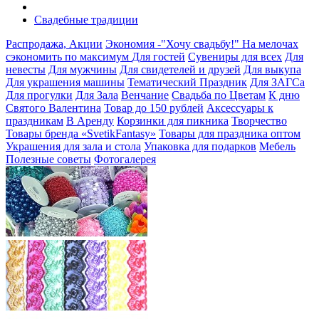
Свадебные традиции
Распродажа, Акции
Экономия -"Хочу свадьбу!" На мелочах
сэкономить по максимум
Для гостей
Сувениры для всех
Для
невесты
Для мужчины
Для свидетелей и друзей
Для выкупа
Для украшения машины
Тематический Праздник
Для ЗАГСа
Для прогулки
Для Зала
Венчание
Свадьба по Цветам
К дню
Святого Валентина
Товар до 150 рублей
Аксессуары к
праздникам
В Аренду
Корзинки для пикника
Творчество
Товары бренда «SvetikFantasy»
Товары для праздника оптом
Украшения для зала и стола
Упаковка для подарков
Мебель
Полезные советы
Фотогалерея