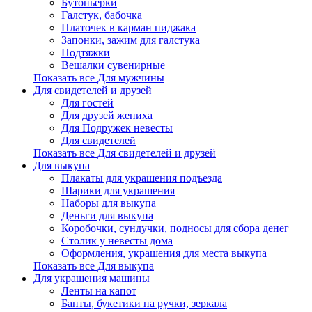
Бутоньерки
Галстук, бабочка
Платочек в карман пиджака
Запонки, зажим для галстука
Подтяжки
Вешалки сувенирные
Показать все Для мужчины
Для свидетелей и друзей
Для гостей
Для друзей жениха
Для Подружек невесты
Для свидетелей
Показать все Для свидетелей и друзей
Для выкупа
Плакаты для украшения подъезда
Шарики для украшения
Наборы для выкупа
Деньги для выкупа
Коробочки, сундучки, подносы для сбора денег
Столик у невесты дома
Оформления, украшения для места выкупа
Показать все Для выкупа
Для украшения машины
Ленты на капот
Банты, букетики на ручки, зеркала