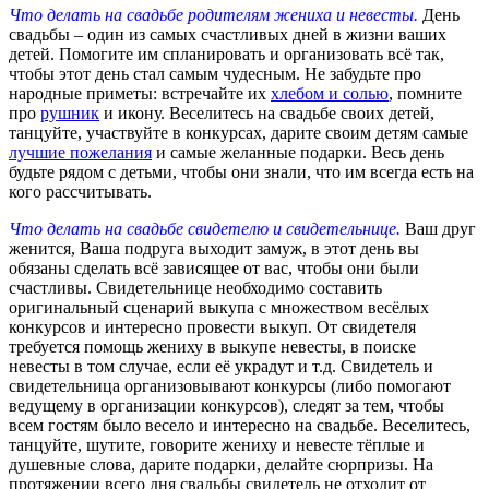
Что делать на свадьбе родителям жениха и невесты.
День
свадьбы – один из самых счастливых дней в жизни ваших
детей. Помогите им спланировать и организовать всё так,
чтобы этот день стал самым чудесным. Не забудьте про
народные приметы: встречайте их
хлебом и солью
, помните
про
рушник
и икону. Веселитесь на свадьбе своих детей,
танцуйте, участвуйте в конкурсах, дарите своим детям самые
лучшие пожелания
и самые желанные подарки. Весь день
будьте рядом с детьми, чтобы они знали, что им всегда есть на
кого рассчитывать.
Что делать на свадьбе свидетелю и свидетельнице.
Ваш друг
женится, Ваша подруга выходит замуж, в этот день вы
обязаны сделать всё зависящее от вас, чтобы они были
счастливы. Свидетельнице необходимо составить
оригинальный сценарий выкупа с множеством весёлых
конкурсов и интересно провести выкуп. От свидетеля
требуется помощь жениху в выкупе невесты, в поиске
невесты в том случае, если её украдут и т.д. Свидетель и
свидетельница организовывают конкурсы (либо помогают
ведущему в организации конкурсов), следят за тем, чтобы
всем гостям было весело и интересно на свадьбе. Веселитесь,
танцуйте, шутите, говорите жениху и невесте тёплые и
душевные слова, дарите подарки, делайте сюрпризы. На
протяжении всего дня свадьбы свидетель не отходит от