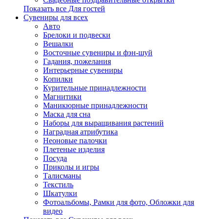
Показать все Для гостей
Сувениры для всех
Авто
Брелоки и подвески
Вешалки
Восточные сувениры и фэн-шуй
Гадания, пожелания
Интерьерные сувениры
Копилки
Курительные принадлежности
Магнитики
Маникюрные принадлежности
Маска для сна
Наборы для выращивания растений
Наградная атрибутика
Неоновые палочки
Плетеные изделия
Посуда
Приколы и игры
Талисманы
Текстиль
Шкатулки
Фотоальбомы, Рамки для фото, Обложки для
видео