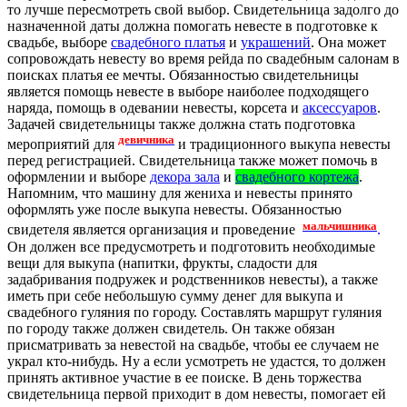
то лучше пересмотреть свой выбор. Свидетельница задолго до
назначенной даты должна помогать невесте в подготовке к
свадьбе, выборе
свадебного платья
и
украшений
. Она может
сопровождать невесту во время рейда по свадебным салонам в
поисках платья ее мечты. Обязанностью свидетельницы
является помощь невесте в выборе наиболее подходящего
наряда, помощь в одевании невесты, корсета и
аксессуаров
.
Задачей свидетельницы также должна стать подготовка
девичника
мероприятий для
и традиционного выкупа невесты
перед регистрацией. Свидетельница также может помочь в
оформлении и выборе
декора зала
и
свадебного кортежа
.
Напомним, что машину для жениха и невесты принято
оформлять уже после выкупа невесты. Обязанностью
мальчишника
свидетеля является организация и проведение
.
Он должен все предусмотреть и подготовить необходимые
вещи для выкупа (напитки, фрукты, сладости для
задабривания подружек и родственников невесты), а также
иметь при себе небольшую сумму денег для выкупа и
свадебного гуляния по городу. Составлять маршрут гуляния
по городу также должен свидетель. Он также обязан
присматривать за невестой на свадьбе, чтобы ее случаем не
украл кто-нибудь. Ну а если усмотреть не удастся, то должен
принять активное участие в ее поиске. В день торжества
свидетельница первой приходит в дом невесты, помогает ей