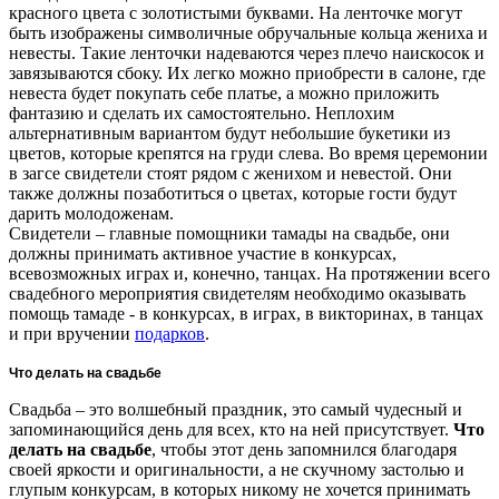
красного цвета с золотистыми буквами. На ленточке могут
быть изображены символичные обручальные кольца жениха и
невесты. Такие ленточки надеваются через плечо наискосок и
завязываются сбоку. Их легко можно приобрести в салоне, где
невеста будет покупать себе платье, а можно приложить
фантазию и сделать их самостоятельно. Неплохим
альтернативным вариантом будут небольшие букетики из
цветов, которые крепятся на груди слева. Во время церемонии
в загсе свидетели стоят рядом с женихом и невестой. Они
также должны позаботиться о цветах, которые гости будут
дарить молодоженам.
Свидетели – главные помощники тамады на свадьбе, они
должны принимать активное участие в конкурсах,
всевозможных играх и, конечно, танцах. На протяжении всего
свадебного мероприятия свидетелям необходимо оказывать
помощь тамаде - в конкурсах, в играх, в викторинах, в танцах
и при вручении
подарков
.
Что делать на свадьбе
Свадьба – это волшебный праздник, это самый чудесный и
запоминающийся день для всех, кто на ней присутствует.
Что
делать на свадьбе
, чтобы этот день запомнился благодаря
своей яркости и оригинальности, а не скучному застолью и
глупым конкурсам, в которых никому не хочется принимать