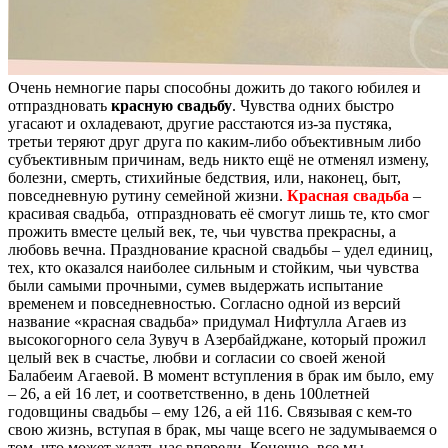
Очень немногие пары способны дожить до такого юбилея и
отпраздновать
красную свадьбу
. Чувства одних быстро
угасают и охладевают, другие расстаются из-за пустяка,
третьи теряют друг друга по каким-либо объективным либо
субъективным причинам, ведь никто ещё не отменял измену,
болезни, смерть, стихийные бедствия, или, наконец, быт,
повседневную рутину семейной жизни.
Красная свадьба
–
красивая свадьба, отпраздновать её смогут лишь те, кто смог
прожить вместе целый век, те, чьи чувства прекрасны, а
любовь вечна. Празднование красной свадьбы – удел единиц,
тех, кто оказался наиболее сильным и стойким, чьи чувства
были самыми прочными, сумев выдержать испытание
временем и повседневностью. Согласно одной из версий
название «красная свадьба» придумал Нифтулла Агаев из
высокогорного села Зувуч в Азербайджане, который прожил
целый век в счастье, любви и согласии со своей женой
Балабеим Агаевой. В момент вступления в брак им было, ему
– 26, а ей 16 лет, и соответственно, в день 100летней
годовщины свадьбы – ему 126, а ей 116. Связывая с кем-то
свою жизнь, вступая в брак, мы чаще всего не задумываемся о
том, что может ждать нас впереди. Конечно, все мы,