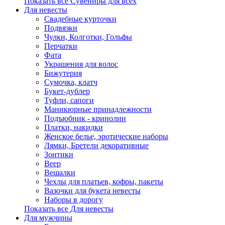
Показать все Сувениры для всех
Для невесты
Свадебные курточки
Подвязки
Чулки, Колготки, Гольфы
Перчатки
Фата
Украшения для волос
Бижутерия
Сумочка, клатч
Букет-дублер
Туфли, сапоги
Маникюрные принадлежности
Подъюбник - кринолин
Платки, накидки
Женское белье, эротические наборы
Лямки, Бретели декоративные
Зонтики
Веер
Вешалки
Чехлы для платьев, кофры, пакеты
Вазочки для букета невесты
Наборы в дорогу
Показать все Для невесты
Для мужчины