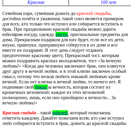
Красная
100 лет
Семейная пара, сумевшая дожить до
красной свадьбы
,
достойна почёта и уважения, такой союз является примером
для всех, кто только что вступил или собирается вступить в
брак. При праздновании красной свадьбы можно дарить
юбилярам посуду, одежду,
цветы
, оригинальные предметы для
дома. Прекрасным подарком для них будет, если все их дети,
внуки, правнуки, праправнуки соберутся в их доме и все
вместе их поздравят. В этот день следует отдавать
предпочтение красному цвету. Прекрасный тост, которым
можно поздравить красных молодожёнов, тост «За вечную
любовь!» «Когда два человека заключают брак, они клянутся
друг другу в вечной любви, и в этой клятве заключен особый
смысл, потому что нельзя любить никакой любовью кроме
вечной. Если нет клятвы в вечной любви, то ничего нет. Я
поднимаю свой
бокал
за вечность, которая состоит из
крошечных мгновений; каждое из этих мгновений
полноценно, лишь, если оно приобщено к вечности... За
вечную любовь!»
Красная свадьба
- такой
юбилей
, который пожелаешь
отметить каждому. Давайте пожелаем всем, кто уже вступил
либо собирается вступить в брак, дожить до красной свадьбы.