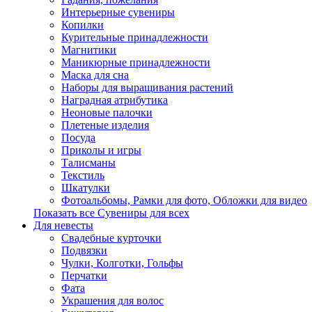
Интерьерные сувениры
Копилки
Курительные принадлежности
Магнитики
Маникюрные принадлежности
Маска для сна
Наборы для выращивания растений
Наградная атрибутика
Неоновые палочки
Плетеные изделия
Посуда
Приколы и игры
Талисманы
Текстиль
Шкатулки
Фотоальбомы, Рамки для фото, Обложки для видео
Показать все Сувениры для всех
Для невесты
Свадебные курточки
Подвязки
Чулки, Колготки, Гольфы
Перчатки
Фата
Украшения для волос