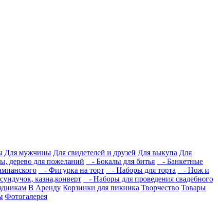
ы
Для мужчины
Для свидетелей и друзей
Для выкупа
Для
ы, дерево для пожеланий
- Бокалы для битья
- Банкетные
ампанского
- Фигурка на торт
- Наборы для торта
- Нож и
ундучок, казна,конверт
- Наборы для проведения свадебного
здникам
В Аренду
Корзинки для пикника
Творчество
Товары
ы
Фотогалерея