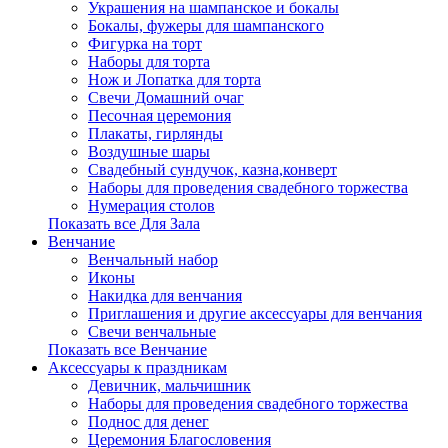
Украшения на шампанское и бокалы
Бокалы, фужеры для шампанского
Фигурка на торт
Наборы для торта
Нож и Лопатка для торта
Свечи Домашний очаг
Песочная церемония
Плакаты, гирлянды
Воздушные шары
Свадебный сундучок, казна,конверт
Наборы для проведения свадебного торжества
Нумерация столов
Показать все Для Зала
Венчание
Венчальный набор
Иконы
Накидка для венчания
Приглашения и другие аксессуары для венчания
Свечи венчальные
Показать все Венчание
Аксессуары к праздникам
Девичник, мальчишник
Наборы для проведения свадебного торжества
Поднос для денег
Церемония Благословения