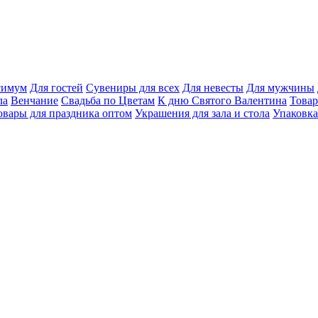
ксимум
Для гостей
Сувениры для всех
Для невесты
Для мужчины
ла
Венчание
Свадьба по Цветам
К дню Святого Валентина
Товар
овары для праздника оптом
Украшения для зала и стола
Упаковка