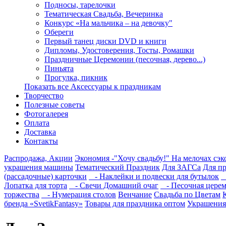
Подносы, тарелочки
Тематическая Свадьба, Вечеринка
Конкурс «На мальчика – на девочку"
Обереги
Первый танец диски DVD и книги
Дипломы, Удостоверения, Тосты, Ромашки
Праздничные Церемонии (песочная, дерево...)
Пиньята
Прогулка, пикник
Показать все Аксессуары к праздникам
Творчество
Полезные советы
Фотогалерея
Оплата
Доставка
Контакты
Распродажа, Акции
Экономия -"Хочу свадьбу!" На мелочах сэ
украшения машины
Тематический Праздник
Для ЗАГСа
Для п
(рассадочные) карточки
- Наклейки и подвески для бутылок
-
Лопатка для торта
- Свечи Домашний очаг
- Песочная цере
торжества
- Нумерация столов
Венчание
Свадьба по Цветам
бренда «SvetikFantasy»
Товары для праздника оптом
Украшения 