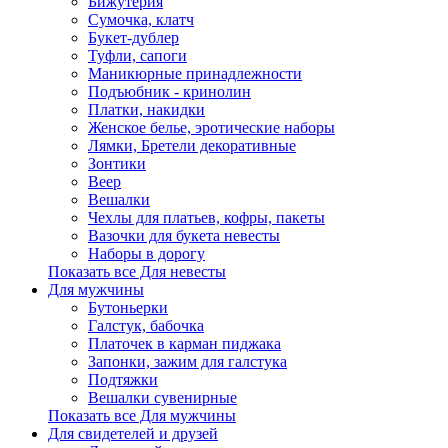
Бижутерия
Сумочка, клатч
Букет-дублер
Туфли, сапоги
Маникюрные принадлежности
Подъюбник - кринолин
Платки, накидки
Женское белье, эротические наборы
Лямки, Бретели декоративные
Зонтики
Веер
Вешалки
Чехлы для платьев, кофры, пакеты
Вазочки для букета невесты
Наборы в дорогу
Показать все Для невесты
Для мужчины
Бутоньерки
Галстук, бабочка
Платочек в карман пиджака
Запонки, зажим для галстука
Подтяжки
Вешалки сувенирные
Показать все Для мужчины
Для свидетелей и друзей