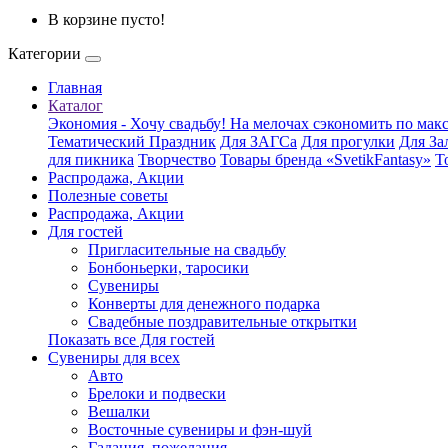
В корзине пусто!
Категории
Главная
Каталог
Экономия - Хочу свадьбу! На мелочах сэкономить по ма
Тематический Праздник
Для ЗАГСа
Для прогулки
Для За
для пикника
Творчество
Товары бренда «SvetikFantasy»
Т
Распродажа, Акции
Полезные советы
Распродажа, Акции
Для гостей
Пригласительные на свадьбу
Бонбоньерки, таросики
Сувениры
Конверты для денежного подарка
Свадебные поздравительные открытки
Показать все Для гостей
Сувениры для всех
Авто
Брелоки и подвески
Вешалки
Восточные сувениры и фэн-шуй
Гадания, пожелания