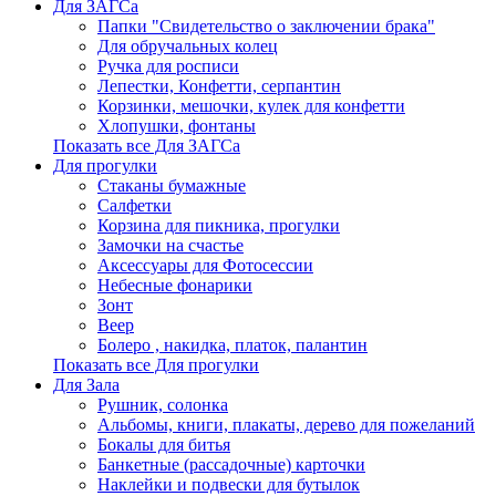
Для ЗАГСа
Папки "Свидетельство о заключении брака"
Для обручальных колец
Ручка для росписи
Лепестки, Конфетти, серпантин
Корзинки, мешочки, кулек для конфетти
Хлопушки, фонтаны
Показать все Для ЗАГСа
Для прогулки
Стаканы бумажные
Салфетки
Корзина для пикника, прогулки
Замочки на счастье
Аксессуары для Фотосессии
Небесные фонарики
Зонт
Веер
Болеро , накидка, платок, палантин
Показать все Для прогулки
Для Зала
Рушник, солонка
Альбомы, книги, плакаты, дерево для пожеланий
Бокалы для битья
Банкетные (рассадочные) карточки
Наклейки и подвески для бутылок