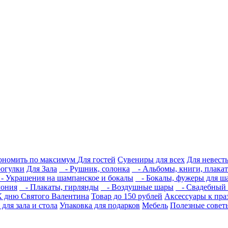
кономить по максимум
Для гостей
Сувениры для всех
Для невест
рогулки
Для Зала
- Рушник, солонка
- Альбомы, книги, плакат
 Украшения на шампанское и бокалы
- Бокалы, фужеры для ш
мония
- Плакаты, гирлянды
- Воздушные шары
- Свадебный с
К дню Святого Валентина
Товар до 150 рублей
Аксессуары к пра
для зала и стола
Упаковка для подарков
Мебель
Полезные совет