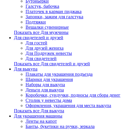
Бутоньерки
Галстук, бабочка
Платочек в карман пиджака
Запонки, зажим для галстука
Подтяжки
Вешалки сувенирные
Показать все Для мужчины
Для свидетелей и друзей
Для гостей
Для друзей жениха
Для Подружек невесты
Для свидетелей
Показать все Для свидетелей и друзей
Для выкупа
Плакаты для украшения подъезда
Шарики для украшения
Наборы для выкупа
Деньги для выкупа
Коробочки, сундучки, подносы для сбора денег
Столик у невесты дома
Оформления, украшения для места выкупа
Показать все Для выкупа
Для украшения машины
Ленты на капот
Банты, букетики на ручки, зеркала