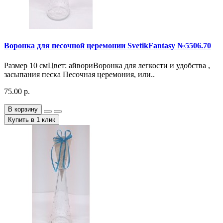
Воронка для песочной церемонии SvetikFantasy №5506.70
Размер 10 смЦвет: айвориВоронка для легкости и удобства ,
засыпания песка Песочная церемония, или..
75.00 р.
В корзину
Купить в 1 клик