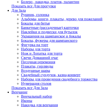
Болеро , накидка, платок, палантин
Показать все Для прогулки
Для Зала
Рушник, солонка
Альбомы, книги, плакаты, дерево для пожеланий
Бокалы для битья
Банкетные (рассадочные) карточки
Наклейки и подвески для бутылок
Украшения на шампанское и бокалы
Бокалы, фужеры для шампанского
Фигурка на торт
Наборы для торта
Нож и Лопатка для торта
Свечи Домашний очаг
Песочная церемония
Плакаты, гирлянды
Воздушные шары
Свадебный сундучок, казна,конверт
Наборы для проведения свадебного торжества
Нумерация столов
Показать все Для Зала
Венчание
Венчальный набор
Иконы
Накидка для венчания