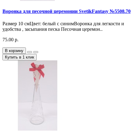
Воронка для песочной церемонии SvetikFantasy №5508.70
Размер 10 смЦвет: белый с синимВоронка для легкости и
удобства , засыпания песка Песочная церемон..
75.00 р.
В корзину
Купить в 1 клик