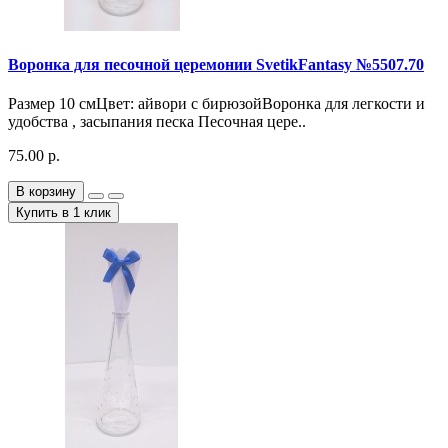
Воронка для песочной церемонии SvetikFantasy №5507.70
Размер 10 смЦвет: айвори с бирюзойВоронка для легкости и
удобства , засыпания песка Песочная цере..
75.00 р.
В корзину
Купить в 1 клик