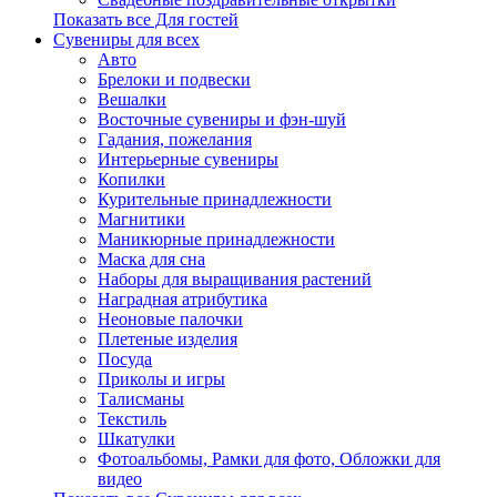
Показать все Для гостей
Сувениры для всех
Авто
Брелоки и подвески
Вешалки
Восточные сувениры и фэн-шуй
Гадания, пожелания
Интерьерные сувениры
Копилки
Курительные принадлежности
Магнитики
Маникюрные принадлежности
Маска для сна
Наборы для выращивания растений
Наградная атрибутика
Неоновые палочки
Плетеные изделия
Посуда
Приколы и игры
Талисманы
Текстиль
Шкатулки
Фотоальбомы, Рамки для фото, Обложки для
видео