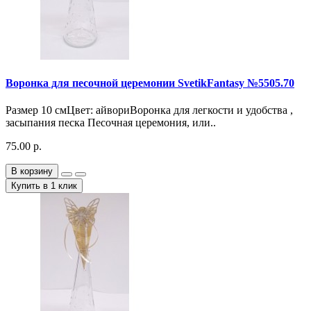
Воронка для песочной церемонии SvetikFantasy №5505.70
Размер 10 смЦвет: айвориВоронка для легкости и удобства ,
засыпания песка Песочная церемония, или..
75.00 р.
В корзину
Купить в 1 клик