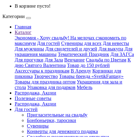
В корзине пусто!
Категории
Главная
Каталог
Экономия - Хочу свадьбу! На мелочах сэкономить по
максимум
Для гостей
Сувениры для всех
Для невесты
Для мужчины
Для свидетелей и друзей
Для выкупа
Для
украшения машины
Тематический Праздник
Для ЗАГСа
Для прогулки
Для Зала
Венчание
Свадьба по Цветам
К
дню Святого Валентина
Товар до 150 рублей
Аксессуары к праздникам
В Аренду
Корзинки для
пикника
Творчество
Товары бренда «SvetikFantasy»
Товары для праздника оптом
Украшения для зала и
стола
Упаковка для подарков
Мебель
Распродажа, Акции
Полезные советы
Распродажа, Акции
Для гостей
Пригласительные на свадьбу
Бонбоньерки, таросики
Сувениры
Конверты для денежного подарка
Свадебные поздравительные открытки