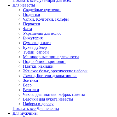
Показать все Сувениры для всех
Для невесты
Свадебные курточки
Подвязки
Чулки, Колготки, Гольфы
Перчатки
Фата
Украшения для волос
Бижутерия
Сумочка, клатч
Букет-дублер
Туфли, сапоги
Маникюрные принадлежности
Подъюбник - кринолин
Платки, накидки
Женское белье, эротические наборы
Лямки, Бретели декоративные
Зонтики
Веер
Вешалки
Чехлы для платьев, кофры, пакеты
Вазочки для букета невесты
Наборы в дорогу
Показать все Для невесты
Для мужчины