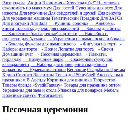
Распродажа, Акции
Экономия -"Хочу свадьбу!" На мелочах
сэкономить по максимум
Для гостей
Сувениры для всех
Для
невесты
Для мужчины
Для свидетелей и друзей
Для выкупа
Для украшения машины
Тематический Праздник
Для ЗАГСа
Для прогулки
Для Зала
- Рушник, солонка
- Альбомы,
книги, плакаты, дерево для пожеланий
- Бокалы для битья
- Банкетные (рассадочные) карточки
- Наклейки и
подвески для бутылок
- Украшения на шампанское и бокалы
- Бокалы, фужеры для шампанского
- Фигурка на торт
-
Наборы для торта
- Нож и Лопатка для торта
- Свечи
Домашний очаг
- Песочная церемония
- Плакаты,
гирлянды
- Воздушные шары
- Свадебный сундучок,
казна,конверт
- Наборы для проведения свадебного
торжества
- Нумерация столов
Венчание
Свадьба по Цветам
К дню Святого Валентина
Товар до 150 рублей
Аксессуары к
праздникам
В Аренду
Корзинки для пикника
Творчество
Товары бренда «SvetikFantasy»
Товары для праздника оптом
Украшения для зала и стола
Упаковка для подарков
Мебель
Полезные советы
Фотогалерея
Песочная церемония