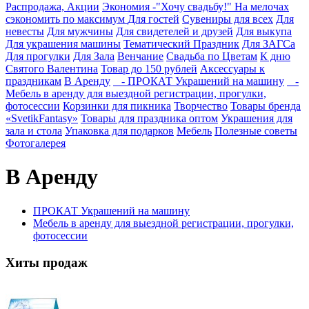
Распродажа, Акции
Экономия -"Хочу свадьбу!" На мелочах
сэкономить по максимум
Для гостей
Сувениры для всех
Для
невесты
Для мужчины
Для свидетелей и друзей
Для выкупа
Для украшения машины
Тематический Праздник
Для ЗАГСа
Для прогулки
Для Зала
Венчание
Свадьба по Цветам
К дню
Святого Валентина
Товар до 150 рублей
Аксессуары к
праздникам
В Аренду
- ПРОКАТ Украшений на машину
-
Мебель в аренду для выездной регистрации, прогулки,
фотосессии
Корзинки для пикника
Творчество
Товары бренда
«SvetikFantasy»
Товары для праздника оптом
Украшения для
зала и стола
Упаковка для подарков
Мебель
Полезные советы
Фотогалерея
В Аренду
ПРОКАТ Украшений на машину
Мебель в аренду для выездной регистрации, прогулки,
фотосессии
Хиты продаж