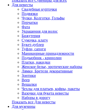
Показать все Сувениры для всех
Для невесты
Свадебные курточки
Подвязки
Чулки, Колготки, Гольфы
Перчатки
Фата
Украшения для волос
Бижутерия
Сумочка, клатч
Букет-дублер
Туфли, сапоги
Маникюрные принадлежности
Подъюбник - кринолин
Платки, накидки
Женское белье, эротические наборы
Лямки, Бретели декоративные
Зонтики
Веер
Вешалки
Чехлы для платьев, кофры, пакеты
Вазочки для букета невесты
Наборы в дорогу
Показать все Для невесты
Для мужчины