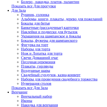
Болеро , накидка, платок, палантин
Показать все Для прогулки
Для Зала
Рушник, солонка
Альбомы, книги, плакаты, дерево для пожеланий
Бокалы для битья
Банкетные (рассадочные) карточки
Наклейки и подвески для бутылок
Украшения на шампанское и бокалы
Бокалы, фужеры для шампанского
Фигурка на торт
Наборы для торта
Нож и Лопатка для торта
Свечи Домашний очаг
Песочная церемония
Плакаты, гирлянды
Воздушные шары
Свадебный сундучок, казна,конверт
Наборы для проведения свадебного торжества
Нумерация столов
Показать все Для Зала
Венчание
Венчальный набор
Иконы
Накидка для венчания