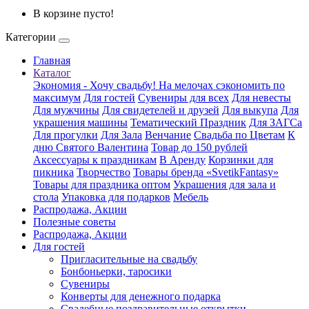
В корзине пусто!
Категории
Главная
Каталог
Экономия - Хочу свадьбу! На мелочах сэкономить по
максимум
Для гостей
Сувениры для всех
Для невесты
Для мужчины
Для свидетелей и друзей
Для выкупа
Для
украшения машины
Тематический Праздник
Для ЗАГСа
Для прогулки
Для Зала
Венчание
Свадьба по Цветам
К
дню Святого Валентина
Товар до 150 рублей
Аксессуары к праздникам
В Аренду
Корзинки для
пикника
Творчество
Товары бренда «SvetikFantasy»
Товары для праздника оптом
Украшения для зала и
стола
Упаковка для подарков
Мебель
Распродажа, Акции
Полезные советы
Распродажа, Акции
Для гостей
Пригласительные на свадьбу
Бонбоньерки, таросики
Сувениры
Конверты для денежного подарка
Свадебные поздравительные открытки