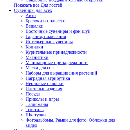
Показать все Для гостей
Сувениры для всех
Авто
Брелоки и подвески
Вешалки
Восточные сувениры и фэн-шуй
Гадания, пожелания
Интерьерные сувениры
Копилки
Курительные принадлежности
Магнитики
Маникюрные принадлежности
Маска для сна
Наборы для выращивания растений
Наградная атрибутика
Неоновые палочки
Плетеные изделия
Посуда
Приколы и игры
Талисманы
Текстиль
Шкатулки
Фотоальбомы, Рамки для фото, Обложки для
видео