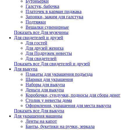
Бутоньерки
Галстук, бабочка
Платочек в карман пиджака
Запонки, зажим для галстука
Подтяжки
Вешалки сувенирные
Показать все Для мужчины
Для свидетелей и друзей
Для гостей
Для друзей жениха
Для Подружек невесты
Для свидетелей
Показать все Для свидетелей и друзей
Для выкупа
Плакаты для украшения подъезда
Шарики для украшения
Наборы для выкупа
Деньги для выкупа
Коробочки, сундучки, подносы для сбора денег
Столик у невесты дома
Оформления, украшения для места выкупа
Показать все Для выкупа
Для украшения машины
Ленты на капот
Банты, букетики на ручки, зеркала