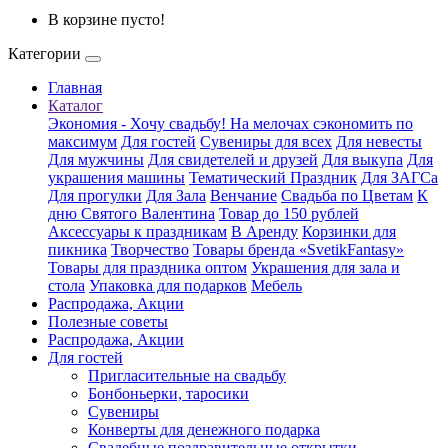
В корзине пусто!
Категории
Главная
Каталог
Экономия - Хочу свадьбу! На мелочах сэкономить по
максимум
Для гостей
Сувениры для всех
Для невесты
Для мужчины
Для свидетелей и друзей
Для выкупа
Для
украшения машины
Тематический Праздник
Для ЗАГСа
Для прогулки
Для Зала
Венчание
Свадьба по Цветам
К
дню Святого Валентина
Товар до 150 рублей
Аксессуары к праздникам
В Аренду
Корзинки для
пикника
Творчество
Товары бренда «SvetikFantasy»
Товары для праздника оптом
Украшения для зала и
стола
Упаковка для подарков
Мебель
Распродажа, Акции
Полезные советы
Распродажа, Акции
Для гостей
Пригласительные на свадьбу
Бонбоньерки, таросики
Сувениры
Конверты для денежного подарка
Свадебные поздравительные открытки