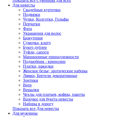
Показать все Сувениры для всех
Для невесты
Свадебные курточки
Подвязки
Чулки, Колготки, Гольфы
Перчатки
Фата
Украшения для волос
Бижутерия
Сумочка, клатч
Букет-дублер
Туфли, сапоги
Маникюрные принадлежности
Подъюбник - кринолин
Платки, накидки
Женское белье, эротические наборы
Лямки, Бретели декоративные
Зонтики
Веер
Вешалки
Чехлы для платьев, кофры, пакеты
Вазочки для букета невесты
Наборы в дорогу
Показать все Для невесты
Для мужчины