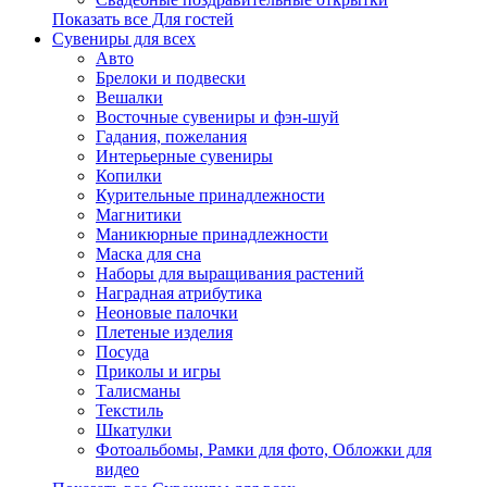
Показать все Для гостей
Сувениры для всех
Авто
Брелоки и подвески
Вешалки
Восточные сувениры и фэн-шуй
Гадания, пожелания
Интерьерные сувениры
Копилки
Курительные принадлежности
Магнитики
Маникюрные принадлежности
Маска для сна
Наборы для выращивания растений
Наградная атрибутика
Неоновые палочки
Плетеные изделия
Посуда
Приколы и игры
Талисманы
Текстиль
Шкатулки
Фотоальбомы, Рамки для фото, Обложки для
видео