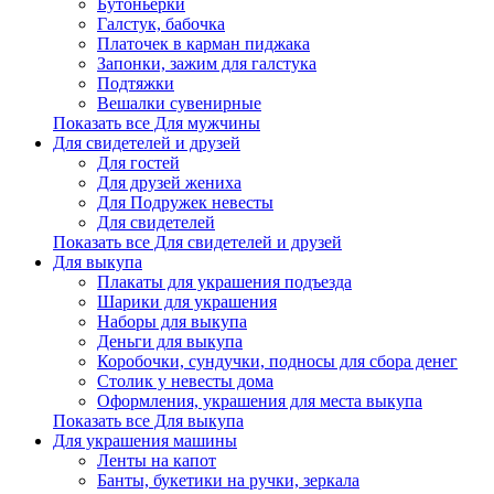
Бутоньерки
Галстук, бабочка
Платочек в карман пиджака
Запонки, зажим для галстука
Подтяжки
Вешалки сувенирные
Показать все Для мужчины
Для свидетелей и друзей
Для гостей
Для друзей жениха
Для Подружек невесты
Для свидетелей
Показать все Для свидетелей и друзей
Для выкупа
Плакаты для украшения подъезда
Шарики для украшения
Наборы для выкупа
Деньги для выкупа
Коробочки, сундучки, подносы для сбора денег
Столик у невесты дома
Оформления, украшения для места выкупа
Показать все Для выкупа
Для украшения машины
Ленты на капот
Банты, букетики на ручки, зеркала