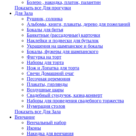
Болеро , накидка, платок, палантин
Показать все Для прогулки
Для Зала
Рушник, солонка
Альбомы, книги, плакаты, дерево для пожеланий
Бокалы для битья
Банкетные (рассадочные) карточки
Наклейки и подвески для бутылок
Украшения на шампанское и бокалы
Бокалы, фужеры для шампанского
Фигурка на торт
Наборы для торта
Нож и Лопатка для торта
Свечи Домашний очаг
Песочная церемония
Плакаты, гирлянды
Воздушные шары
Свадебный сундучок, казна,конверт
Наборы для проведения свадебного торжества
Нумерация столов
Показать все Для Зала
Венчание
Венчальный набор
Иконы
Накидка для венчания