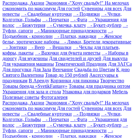
Распродажа, Акции
Экономия -"Хочу свадьбу!" На мелочах
сэкономить по максимум
Для гостей
Сувениры для всех
Для
невесты
- Свадебные курточки
- Подвязки
- Чулки,
Колготки, Гольфы
- Перчатки
- Фата
- Украшения для
волос
- Бижутерия
- Сумочка, клатч
- Букет-дублер
-
Туфли, сапоги
- Маникюрные принадлежности
-
Подъюбник - кринолин
- Платки, накидки
- Женское
белье, эротические наборы
- Лямки, Бретели декоративные
- Зонтики
- Веер
- Вешалки
- Чехлы для платьев,
кофры, пакеты
- Вазочки для букета невесты
- Наборы в
дорогу
Для мужчины
Для свидетелей и друзей
Для выкупа
Для украшения машины
Тематический Праздник
Для ЗАГСа
Для прогулки
Для Зала
Венчание
Свадьба по Цветам
К дню
Святого Валентина
Товар до 150 рублей
Аксессуары к
праздникам
В Аренду
Корзинки для пикника
Творчество
Товары бренда «SvetikFantasy»
Товары для праздника оптом
Украшения для зала и стола
Упаковка для подарков
Мебель
Полезные советы
Фотогалерея
Распродажа, Акции
Экономия -"Хочу свадьбу!" На мелочах
сэкономить по максимум
Для гостей
Сувениры для всех
Для
невесты
- Свадебные курточки
- Подвязки
- Чулки,
Колготки, Гольфы
- Перчатки
- Фата
- Украшения для
волос
- Бижутерия
- Сумочка, клатч
- Букет-дублер
-
Туфли, сапоги
- Маникюрные принадлежности
-
Подъюбник - кринолин
- Платки, накидки
- Женское