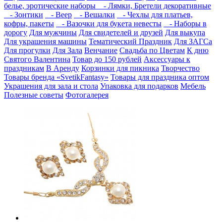
белье, эротические наборы
- Лямки, Бретели декоративные
- Зонтики
- Веер
- Вешалки
- Чехлы для платьев,
кофры, пакеты
- Вазочки для букета невесты
- Наборы в
дорогу
Для мужчины
Для свидетелей и друзей
Для выкупа
Для украшения машины
Тематический Праздник
Для ЗАГСа
Для прогулки
Для Зала
Венчание
Свадьба по Цветам
К дню
Святого Валентина
Товар до 150 рублей
Аксессуары к
праздникам
В Аренду
Корзинки для пикника
Творчество
Товары бренда «SvetikFantasy»
Товары для праздника оптом
Украшения для зала и стола
Упаковка для подарков
Мебель
Полезные советы
Фотогалерея