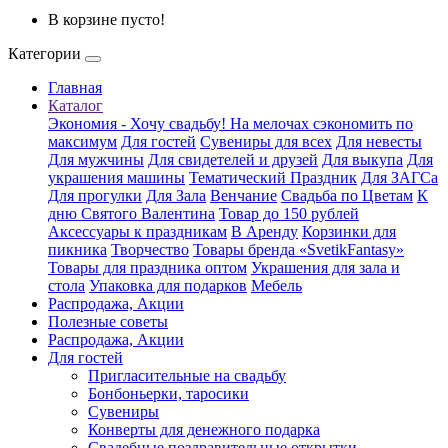
В корзине пусто!
Категории
Главная
Каталог
Экономия - Хочу свадьбу! На мелочах сэкономить по
максимум
Для гостей
Сувениры для всех
Для невесты
Для мужчины
Для свидетелей и друзей
Для выкупа
Для
украшения машины
Тематический Праздник
Для ЗАГСа
Для прогулки
Для Зала
Венчание
Свадьба по Цветам
К
дню Святого Валентина
Товар до 150 рублей
Аксессуары к праздникам
В Аренду
Корзинки для
пикника
Творчество
Товары бренда «SvetikFantasy»
Товары для праздника оптом
Украшения для зала и
стола
Упаковка для подарков
Мебель
Распродажа, Акции
Полезные советы
Распродажа, Акции
Для гостей
Пригласительные на свадьбу
Бонбоньерки, таросики
Сувениры
Конверты для денежного подарка
Свадебные поздравительные открытки