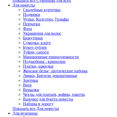
Показать все Сувениры для всех
Для невесты
Свадебные курточки
Подвязки
Чулки, Колготки, Гольфы
Перчатки
Фата
Украшения для волос
Бижутерия
Сумочка, клатч
Букет-дублер
Туфли, сапоги
Маникюрные принадлежности
Подъюбник - кринолин
Платки, накидки
Женское белье, эротические наборы
Лямки, Бретели декоративные
Зонтики
Веер
Вешалки
Чехлы для платьев, кофры, пакеты
Вазочки для букета невесты
Наборы в дорогу
Показать все Для невесты
Для мужчины