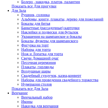
Болеро , накидка, платок, палантин
Показать все Для прогулки
Для Зала
Рушник, солонка
Альбомы, книги, плакаты, дерево для пожеланий
Бокалы для битья
Банкетные (рассадочные) карточки
Наклейки и подвески для бутылок
Украшения на шампанское и бокалы
Бокалы, фужеры для шампанского
Фигурка на торт
Наборы для торта
Нож и Лопатка для торта
Свечи Домашний очаг
Песочная церемония
Плакаты, гирлянды
Воздушные шары
Свадебный сундучок, казна,конверт
Наборы для проведения свадебного торжества
Нумерация столов
Показать все Для Зала
Венчание
Венчальный набор
Иконы
Накидка для венчания