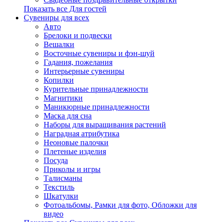
Показать все Для гостей
Сувениры для всех
Авто
Брелоки и подвески
Вешалки
Восточные сувениры и фэн-шуй
Гадания, пожелания
Интерьерные сувениры
Копилки
Курительные принадлежности
Магнитики
Маникюрные принадлежности
Маска для сна
Наборы для выращивания растений
Наградная атрибутика
Неоновые палочки
Плетеные изделия
Посуда
Приколы и игры
Талисманы
Текстиль
Шкатулки
Фотоальбомы, Рамки для фото, Обложки для
видео