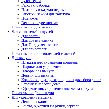
Бутоньерки
Галстук, бабочка
Платочек в карман пиджака
Запонки, зажим для галстука
Подтяжки
Вешалки сувенирные
Показать все Для мужчины
Для свидетелей и друзей
Для гостей
Для друзей жениха
Для Подружек невесты
Для свидетелей
Показать все Для свидетелей и друзей
Для выкупа
Плакаты для украшения подъезда
Шарики для украшения
Наборы для выкупа
Деньги для выкупа
Коробочки, сундучки, подносы для сбора денег
Столик у невесты дома
Оформления, украшения для места выкупа
Показать все Для выкупа
Для украшения машины
Ленты на капот
Банты, букетики на ручки, зеркала