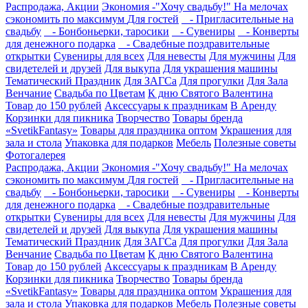
Распродажа, Акции
Экономия -"Хочу свадьбу!" На мелочах
сэкономить по максимум
Для гостей
- Пригласительные на
свадьбу
- Бонбоньерки, таросики
- Сувениры
- Конверты
для денежного подарка
- Свадебные поздравительные
открытки
Сувениры для всех
Для невесты
Для мужчины
Для
свидетелей и друзей
Для выкупа
Для украшения машины
Тематический Праздник
Для ЗАГСа
Для прогулки
Для Зала
Венчание
Свадьба по Цветам
К дню Святого Валентина
Товар до 150 рублей
Аксессуары к праздникам
В Аренду
Корзинки для пикника
Творчество
Товары бренда
«SvetikFantasy»
Товары для праздника оптом
Украшения для
зала и стола
Упаковка для подарков
Мебель
Полезные советы
Фотогалерея
Распродажа, Акции
Экономия -"Хочу свадьбу!" На мелочах
сэкономить по максимум
Для гостей
- Пригласительные на
свадьбу
- Бонбоньерки, таросики
- Сувениры
- Конверты
для денежного подарка
- Свадебные поздравительные
открытки
Сувениры для всех
Для невесты
Для мужчины
Для
свидетелей и друзей
Для выкупа
Для украшения машины
Тематический Праздник
Для ЗАГСа
Для прогулки
Для Зала
Венчание
Свадьба по Цветам
К дню Святого Валентина
Товар до 150 рублей
Аксессуары к праздникам
В Аренду
Корзинки для пикника
Творчество
Товары бренда
«SvetikFantasy»
Товары для праздника оптом
Украшения для
зала и стола
Упаковка для подарков
Мебель
Полезные советы