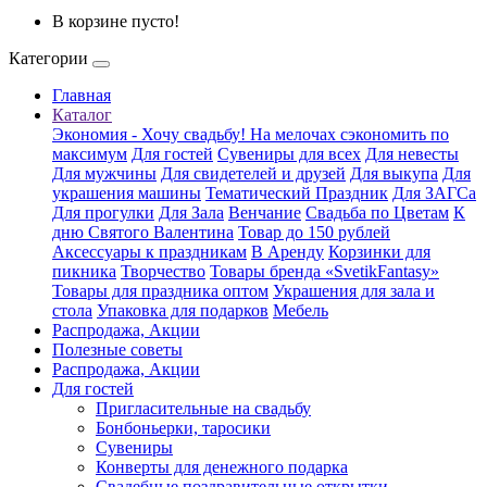
В корзине пусто!
Категории
Главная
Каталог
Экономия - Хочу свадьбу! На мелочах сэкономить по
максимум
Для гостей
Сувениры для всех
Для невесты
Для мужчины
Для свидетелей и друзей
Для выкупа
Для
украшения машины
Тематический Праздник
Для ЗАГСа
Для прогулки
Для Зала
Венчание
Свадьба по Цветам
К
дню Святого Валентина
Товар до 150 рублей
Аксессуары к праздникам
В Аренду
Корзинки для
пикника
Творчество
Товары бренда «SvetikFantasy»
Товары для праздника оптом
Украшения для зала и
стола
Упаковка для подарков
Мебель
Распродажа, Акции
Полезные советы
Распродажа, Акции
Для гостей
Пригласительные на свадьбу
Бонбоньерки, таросики
Сувениры
Конверты для денежного подарка
Свадебные поздравительные открытки