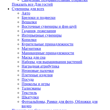
Показать все Для гостей
Сувениры для всех
Авто
Брелоки и подвески
Вешалки
Восточные сувениры и фэн-шуй
Гадания, пожелания
Интерьерные сувениры
Копилки
Курительные принадлежности
Магнитики
Маникюрные принадлежности
Маска для сна
Наборы для выращивания растений
Наградная атрибутика
Неоновые палочки
Плетеные изделия
Посуда
Приколы и игры
Талисманы
Текстиль
Шкатулки
Фотоальбомы, Рамки для фото, Обложки для
видео