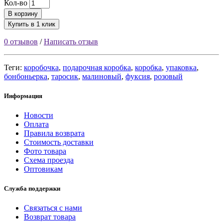
Кол-во
В корзину
Купить в 1 клик
0 отзывов
/
Написать отзыв
Теги:
коробочка
,
подарочная коробка
,
коробка
,
упаковка
,
бонбоньерка
,
таросик
,
малиновый
,
фуксия
,
розовый
Информация
Новости
Оплата
Правила возврата
Стоимость доставки
Фото товара
Схема проезда
Оптовикам
Служба поддержки
Связаться с нами
Возврат товара