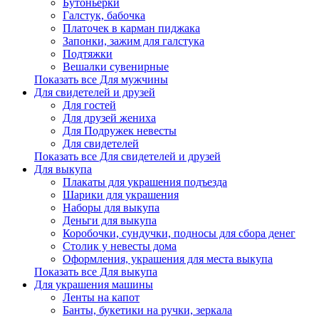
Бутоньерки
Галстук, бабочка
Платочек в карман пиджака
Запонки, зажим для галстука
Подтяжки
Вешалки сувенирные
Показать все Для мужчины
Для свидетелей и друзей
Для гостей
Для друзей жениха
Для Подружек невесты
Для свидетелей
Показать все Для свидетелей и друзей
Для выкупа
Плакаты для украшения подъезда
Шарики для украшения
Наборы для выкупа
Деньги для выкупа
Коробочки, сундучки, подносы для сбора денег
Столик у невесты дома
Оформления, украшения для места выкупа
Показать все Для выкупа
Для украшения машины
Ленты на капот
Банты, букетики на ручки, зеркала