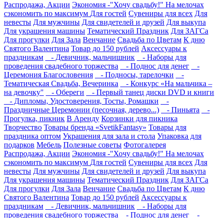
Распродажа, Акции
Экономия -"Хочу свадьбу!" На мелочах
сэкономить по максимум
Для гостей
Сувениры для всех
Для
невесты
Для мужчины
Для свидетелей и друзей
Для выкупа
Для украшения машины
Тематический Праздник
Для ЗАГСа
Для прогулки
Для Зала
Венчание
Свадьба по Цветам
К дню
Святого Валентина
Товар до 150 рублей
Аксессуары к
праздникам
- Девичник, мальчишник
- Наборы для
проведения свадебного торжества
- Поднос для денег
-
Церемония Благословения
- Подносы, тарелочки
-
Тематическая Свадьба, Вечеринка
- Конкурс «На мальчика –
на девочку"
- Обереги
- Первый танец диски DVD и книги
- Дипломы, Удостоверения, Тосты, Ромашки
-
Праздничные Церемонии (песочная, дерево...)
- Пиньята
-
Прогулка, пикник
В Аренду
Корзинки для пикника
Творчество
Товары бренда «SvetikFantasy»
Товары для
праздника оптом
Украшения для зала и стола
Упаковка для
подарков
Мебель
Полезные советы
Фотогалерея
Распродажа, Акции
Экономия -"Хочу свадьбу!" На мелочах
сэкономить по максимум
Для гостей
Сувениры для всех
Для
невесты
Для мужчины
Для свидетелей и друзей
Для выкупа
Для украшения машины
Тематический Праздник
Для ЗАГСа
Для прогулки
Для Зала
Венчание
Свадьба по Цветам
К дню
Святого Валентина
Товар до 150 рублей
Аксессуары к
праздникам
- Девичник, мальчишник
- Наборы для
проведения свадебного торжества
- Поднос для денег
-