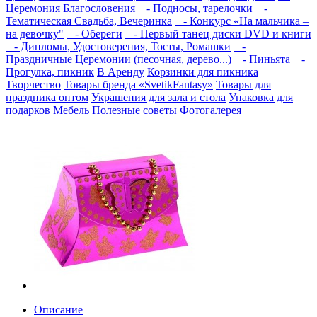
Церемония Благословения
- Подносы, тарелочки
-
Тематическая Свадьба, Вечеринка
- Конкурс «На мальчика –
на девочку"
- Обереги
- Первый танец диски DVD и книги
- Дипломы, Удостоверения, Тосты, Ромашки
-
Праздничные Церемонии (песочная, дерево...)
- Пиньята
-
Прогулка, пикник
В Аренду
Корзинки для пикника
Творчество
Товары бренда «SvetikFantasy»
Товары для
праздника оптом
Украшения для зала и стола
Упаковка для
подарков
Мебель
Полезные советы
Фотогалерея
Описание