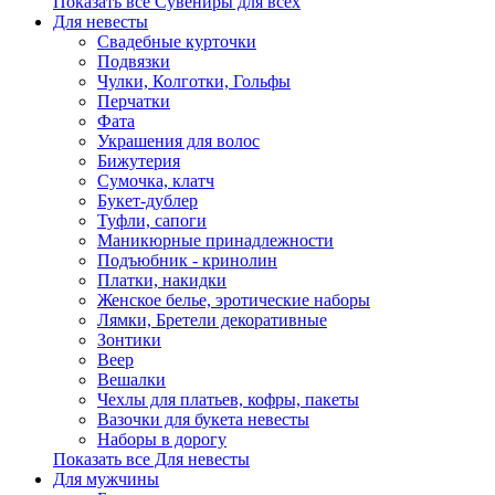
Показать все Сувениры для всех
Для невесты
Свадебные курточки
Подвязки
Чулки, Колготки, Гольфы
Перчатки
Фата
Украшения для волос
Бижутерия
Сумочка, клатч
Букет-дублер
Туфли, сапоги
Маникюрные принадлежности
Подъюбник - кринолин
Платки, накидки
Женское белье, эротические наборы
Лямки, Бретели декоративные
Зонтики
Веер
Вешалки
Чехлы для платьев, кофры, пакеты
Вазочки для букета невесты
Наборы в дорогу
Показать все Для невесты
Для мужчины