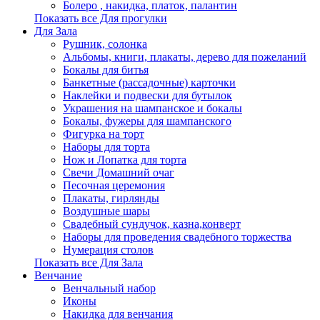
Болеро , накидка, платок, палантин
Показать все Для прогулки
Для Зала
Рушник, солонка
Альбомы, книги, плакаты, дерево для пожеланий
Бокалы для битья
Банкетные (рассадочные) карточки
Наклейки и подвески для бутылок
Украшения на шампанское и бокалы
Бокалы, фужеры для шампанского
Фигурка на торт
Наборы для торта
Нож и Лопатка для торта
Свечи Домашний очаг
Песочная церемония
Плакаты, гирлянды
Воздушные шары
Свадебный сундучок, казна,конверт
Наборы для проведения свадебного торжества
Нумерация столов
Показать все Для Зала
Венчание
Венчальный набор
Иконы
Накидка для венчания