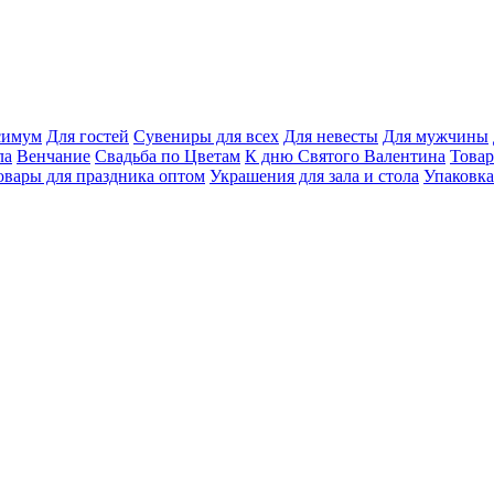
ксимум
Для гостей
Сувениры для всех
Для невесты
Для мужчины
ла
Венчание
Свадьба по Цветам
К дню Святого Валентина
Товар
овары для праздника оптом
Украшения для зала и стола
Упаковка