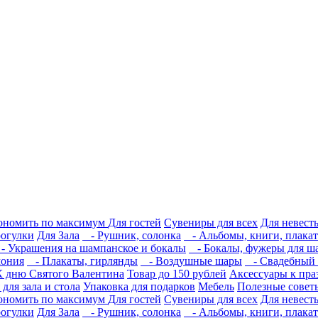
кономить по максимум
Для гостей
Сувениры для всех
Для невест
рогулки
Для Зала
- Рушник, солонка
- Альбомы, книги, плакат
 Украшения на шампанское и бокалы
- Бокалы, фужеры для ш
мония
- Плакаты, гирлянды
- Воздушные шары
- Свадебный с
К дню Святого Валентина
Товар до 150 рублей
Аксессуары к пра
для зала и стола
Упаковка для подарков
Мебель
Полезные совет
кономить по максимум
Для гостей
Сувениры для всех
Для невест
рогулки
Для Зала
- Рушник, солонка
- Альбомы, книги, плакат