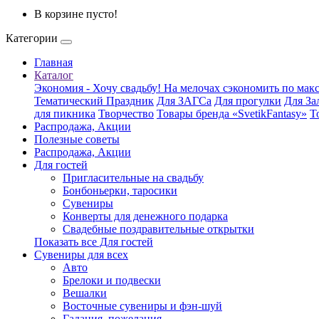
В корзине пусто!
Категории
Главная
Каталог
Экономия - Хочу свадьбу! На мелочах сэкономить по ма
Тематический Праздник
Для ЗАГСа
Для прогулки
Для За
для пикника
Творчество
Товары бренда «SvetikFantasy»
Т
Распродажа, Акции
Полезные советы
Распродажа, Акции
Для гостей
Пригласительные на свадьбу
Бонбоньерки, таросики
Сувениры
Конверты для денежного подарка
Свадебные поздравительные открытки
Показать все Для гостей
Сувениры для всех
Авто
Брелоки и подвески
Вешалки
Восточные сувениры и фэн-шуй
Гадания, пожелания