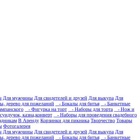
ы
Для мужчины
Для свидетелей и друзей
Для выкупа
Для
ы, дерево для пожеланий
- Бокалы для битья
- Банкетные
ампанского
- Фигурка на торт
- Наборы для торта
- Нож и
ундучок, казна,конверт
- Наборы для проведения свадебного
здникам
В Аренду
Корзинки для пикника
Творчество
Товары
ы
Фотогалерея
ы
Для мужчины
Для свидетелей и друзей
Для выкупа
Для
ы, дерево для пожеланий
- Бокалы для битья
- Банкетные