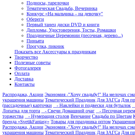
Подносы, тарелочки
Тематическая Свадьба, Вечеринка
Конкурс «На мальчика – на девочку"
Обереги
Первый танец диски DVD и книги
Дипломы, Удостоверения, Тосты, Ромашки
Праздничные Церемонии (песочная, дерево...)
Пиньята
Прогулка, пикник
Показать все Аксессуары к праздникам
Творчество
Полезные советы
Фотогалерея
Оплата
Доставка
Контакты
Распродажа, Акции
Экономия -"Хочу свадьбу!" На мелочах сэ
украшения машины
Тематический Праздник
Для ЗАГСа
Для п
(рассадочные) карточки
- Наклейки и подвески для бутылок
-
Лопатка для торта
- Свечи Домашний очаг
- Песочная цере
торжества
- Нумерация столов
Венчание
Свадьба по Цветам
бренда «SvetikFantasy»
Товары для праздника оптом
Украшения 
Распродажа, Акции
Экономия -"Хочу свадьбу!" На мелочах сэ
украшения машины
Тематический Праздник
Для ЗАГСа
Для п