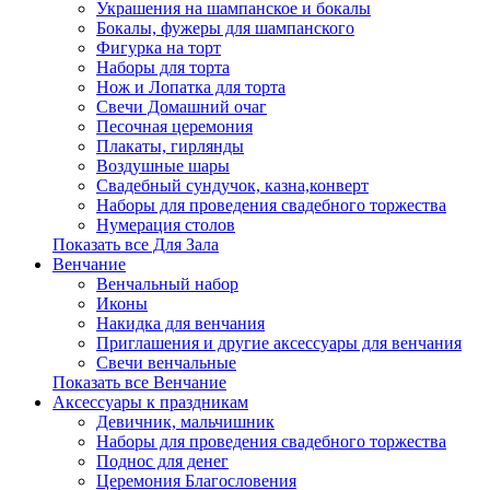
Украшения на шампанское и бокалы
Бокалы, фужеры для шампанского
Фигурка на торт
Наборы для торта
Нож и Лопатка для торта
Свечи Домашний очаг
Песочная церемония
Плакаты, гирлянды
Воздушные шары
Свадебный сундучок, казна,конверт
Наборы для проведения свадебного торжества
Нумерация столов
Показать все Для Зала
Венчание
Венчальный набор
Иконы
Накидка для венчания
Приглашения и другие аксессуары для венчания
Свечи венчальные
Показать все Венчание
Аксессуары к праздникам
Девичник, мальчишник
Наборы для проведения свадебного торжества
Поднос для денег
Церемония Благословения