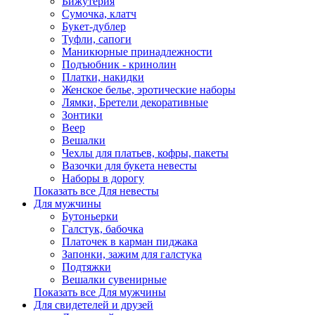
Бижутерия
Сумочка, клатч
Букет-дублер
Туфли, сапоги
Маникюрные принадлежности
Подъюбник - кринолин
Платки, накидки
Женское белье, эротические наборы
Лямки, Бретели декоративные
Зонтики
Веер
Вешалки
Чехлы для платьев, кофры, пакеты
Вазочки для букета невесты
Наборы в дорогу
Показать все Для невесты
Для мужчины
Бутоньерки
Галстук, бабочка
Платочек в карман пиджака
Запонки, зажим для галстука
Подтяжки
Вешалки сувенирные
Показать все Для мужчины
Для свидетелей и друзей