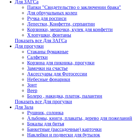
Для ЗАГСа
Папки "Свидетельство о заключении брака"
Для обручальных колец
Ручка для росписи
Лепестки, Конфетти, серпантин
Корзинки, мешочки, кулек для конфетти
Хлопушки, фонтаны
Показать все Для ЗАГСа
Для прогулки
Стаканы бумажные
Салфетки
Корзина для пикника, прогулки
Замочки на счастье
Аксессуары для Фотосессии
Небесные фонарики
Зонт
Веер
Болеро , накидка, платок, палантин
Показать все Для прогулки
Для Зала
Рушник, солонка
Альбомы, книги, плакаты, дерево для пожеланий
Бокалы для битья
Банкетные (рассадочные) карточки
Наклейки и подвески для бутылок