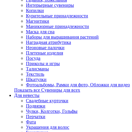
Интерьерные сувениры
Копилки
Курительные принадлежности
Магнитики
Маникюрные принадлежности
Маска для сна
Наборы для выращивания растений
Наградная атрибутика
Неоновые палочки
Плетеные изделия
Посуда
Приколы и игры
Талисманы
Текстиль
Шкатулки
Фотоальбомы, Рамки для фото, Обложки для видео
Показать все Сувениры для всех
Для невесты
Свадебные курточки
Подвязки
Чулки, Колготки, Гольфы
Перчатки
Фата
Украшения для волос