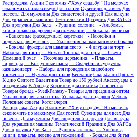
Распродажа, Акции
Экономия -"Хочу свадьбу!" На мелочах
сэкономить по максимум
Для гостей
Сувениры для всех
Для
невесты
Для мужчины
Для свидетелей и друзей
Для выкупа
Для украшения машины
Тематический Праздник
Для ЗАГСа
Для прогулки
Для Зала
- Рушник, солонка
- Альбомы,
книги, плакаты, дерево для пожеланий
- Бокалы для битья
- Банкетные (рассадочные) карточки
- Наклейки и
подвески для бутылок
- Украшения на шампанское и бокалы
- Бокалы, фужеры для шампанского
- Фигурка на торт
-
Наборы для торта
- Нож и Лопатка для торта
- Свечи
Домашний очаг
- Песочная церемония
- Плакаты,
гирлянды
- Воздушные шары
- Свадебный сундучок,
казна,конверт
- Наборы для проведения свадебного
торжества
- Нумерация столов
Венчание
Свадьба по Цветам
К дню Святого Валентина
Товар до 150 рублей
Аксессуары к
праздникам
В Аренду
Корзинки для пикника
Творчество
Товары бренда «SvetikFantasy»
Товары для праздника оптом
Украшения для зала и стола
Упаковка для подарков
Мебель
Полезные советы
Фотогалерея
Распродажа, Акции
Экономия -"Хочу свадьбу!" На мелочах
сэкономить по максимум
Для гостей
Сувениры для всех
Для
невесты
Для мужчины
Для свидетелей и друзей
Для выкупа
Для украшения машины
Тематический Праздник
Для ЗАГСа
Для прогулки
Для Зала
- Рушник, солонка
- Альбомы,
книги, плакаты, дерево для пожеланий
- Бокалы для битья