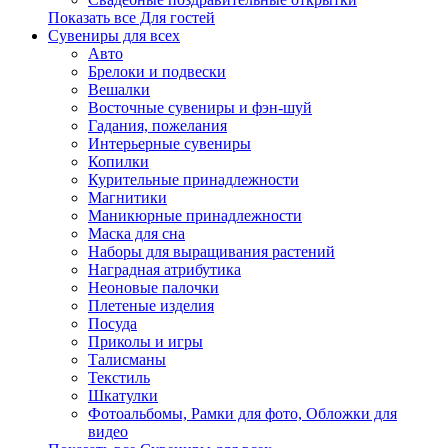
Показать все Для гостей
Сувениры для всех
Авто
Брелоки и подвески
Вешалки
Восточные сувениры и фэн-шуй
Гадания, пожелания
Интерьерные сувениры
Копилки
Курительные принадлежности
Магнитики
Маникюрные принадлежности
Маска для сна
Наборы для выращивания растений
Наградная атрибутика
Неоновые палочки
Плетеные изделия
Посуда
Приколы и игры
Талисманы
Текстиль
Шкатулки
Фотоальбомы, Рамки для фото, Обложки для
видео