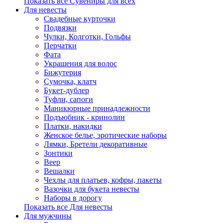
Показать все Сувениры для всех
Для невесты
Свадебные курточки
Подвязки
Чулки, Колготки, Гольфы
Перчатки
Фата
Украшения для волос
Бижутерия
Сумочка, клатч
Букет-дублер
Туфли, сапоги
Маникюрные принадлежности
Подъюбник - кринолин
Платки, накидки
Женское белье, эротические наборы
Лямки, Бретели декоративные
Зонтики
Веер
Вешалки
Чехлы для платьев, кофры, пакеты
Вазочки для букета невесты
Наборы в дорогу
Показать все Для невесты
Для мужчины