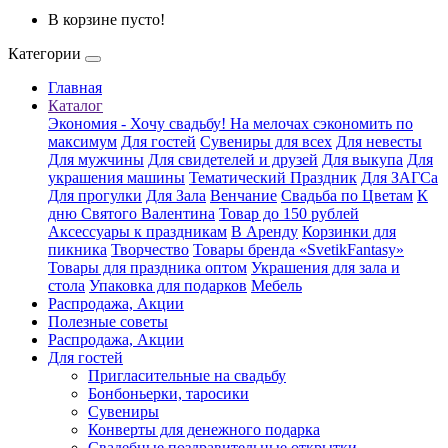
В корзине пусто!
Категории
Главная
Каталог
Экономия - Хочу свадьбу! На мелочах сэкономить по
максимум
Для гостей
Сувениры для всех
Для невесты
Для мужчины
Для свидетелей и друзей
Для выкупа
Для
украшения машины
Тематический Праздник
Для ЗАГСа
Для прогулки
Для Зала
Венчание
Свадьба по Цветам
К
дню Святого Валентина
Товар до 150 рублей
Аксессуары к праздникам
В Аренду
Корзинки для
пикника
Творчество
Товары бренда «SvetikFantasy»
Товары для праздника оптом
Украшения для зала и
стола
Упаковка для подарков
Мебель
Распродажа, Акции
Полезные советы
Распродажа, Акции
Для гостей
Пригласительные на свадьбу
Бонбоньерки, таросики
Сувениры
Конверты для денежного подарка
Свадебные поздравительные открытки