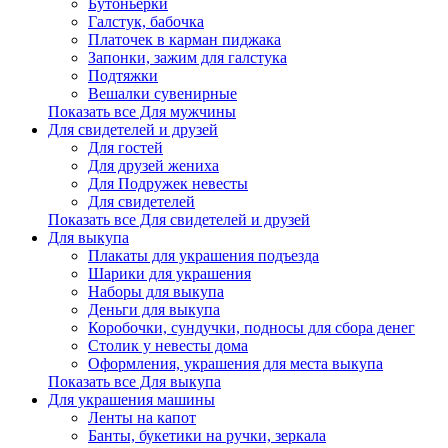
Бутоньерки
Галстук, бабочка
Платочек в карман пиджака
Запонки, зажим для галстука
Подтяжки
Вешалки сувенирные
Показать все Для мужчины
Для свидетелей и друзей
Для гостей
Для друзей жениха
Для Подружек невесты
Для свидетелей
Показать все Для свидетелей и друзей
Для выкупа
Плакаты для украшения подъезда
Шарики для украшения
Наборы для выкупа
Деньги для выкупа
Коробочки, сундучки, подносы для сбора денег
Столик у невесты дома
Оформления, украшения для места выкупа
Показать все Для выкупа
Для украшения машины
Ленты на капот
Банты, букетики на ручки, зеркала