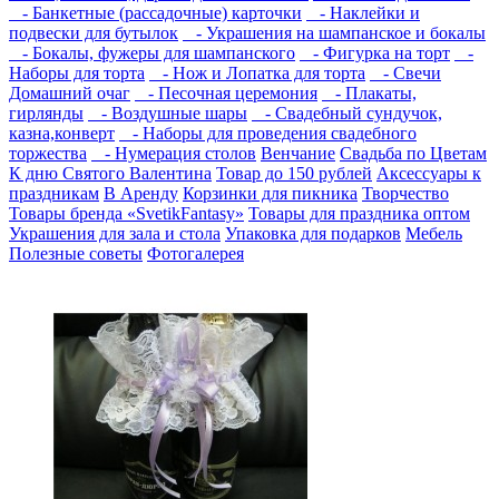
- Банкетные (рассадочные) карточки
- Наклейки и
подвески для бутылок
- Украшения на шампанское и бокалы
- Бокалы, фужеры для шампанского
- Фигурка на торт
-
Наборы для торта
- Нож и Лопатка для торта
- Свечи
Домашний очаг
- Песочная церемония
- Плакаты,
гирлянды
- Воздушные шары
- Свадебный сундучок,
казна,конверт
- Наборы для проведения свадебного
торжества
- Нумерация столов
Венчание
Свадьба по Цветам
К дню Святого Валентина
Товар до 150 рублей
Аксессуары к
праздникам
В Аренду
Корзинки для пикника
Творчество
Товары бренда «SvetikFantasy»
Товары для праздника оптом
Украшения для зала и стола
Упаковка для подарков
Мебель
Полезные советы
Фотогалерея