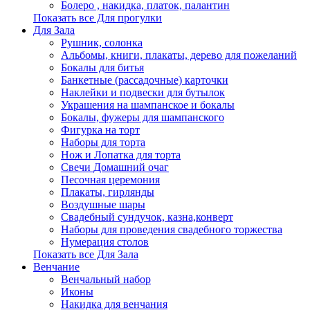
Болеро , накидка, платок, палантин
Показать все Для прогулки
Для Зала
Рушник, солонка
Альбомы, книги, плакаты, дерево для пожеланий
Бокалы для битья
Банкетные (рассадочные) карточки
Наклейки и подвески для бутылок
Украшения на шампанское и бокалы
Бокалы, фужеры для шампанского
Фигурка на торт
Наборы для торта
Нож и Лопатка для торта
Свечи Домашний очаг
Песочная церемония
Плакаты, гирлянды
Воздушные шары
Свадебный сундучок, казна,конверт
Наборы для проведения свадебного торжества
Нумерация столов
Показать все Для Зала
Венчание
Венчальный набор
Иконы
Накидка для венчания