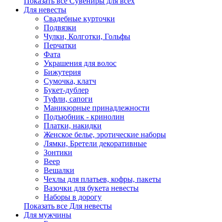
Показать все Сувениры для всех
Для невесты
Свадебные курточки
Подвязки
Чулки, Колготки, Гольфы
Перчатки
Фата
Украшения для волос
Бижутерия
Сумочка, клатч
Букет-дублер
Туфли, сапоги
Маникюрные принадлежности
Подъюбник - кринолин
Платки, накидки
Женское белье, эротические наборы
Лямки, Бретели декоративные
Зонтики
Веер
Вешалки
Чехлы для платьев, кофры, пакеты
Вазочки для букета невесты
Наборы в дорогу
Показать все Для невесты
Для мужчины