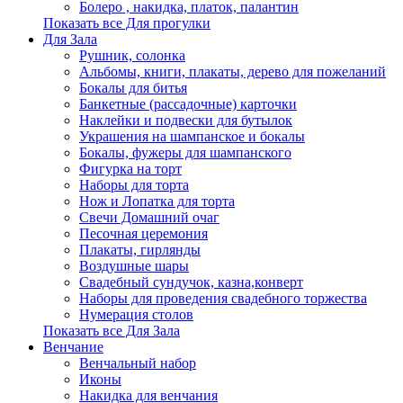
Болеро , накидка, платок, палантин
Показать все Для прогулки
Для Зала
Рушник, солонка
Альбомы, книги, плакаты, дерево для пожеланий
Бокалы для битья
Банкетные (рассадочные) карточки
Наклейки и подвески для бутылок
Украшения на шампанское и бокалы
Бокалы, фужеры для шампанского
Фигурка на торт
Наборы для торта
Нож и Лопатка для торта
Свечи Домашний очаг
Песочная церемония
Плакаты, гирлянды
Воздушные шары
Свадебный сундучок, казна,конверт
Наборы для проведения свадебного торжества
Нумерация столов
Показать все Для Зала
Венчание
Венчальный набор
Иконы
Накидка для венчания