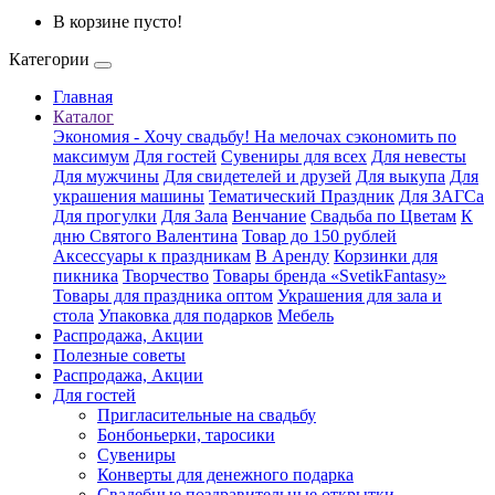
В корзине пусто!
Категории
Главная
Каталог
Экономия - Хочу свадьбу! На мелочах сэкономить по
максимум
Для гостей
Сувениры для всех
Для невесты
Для мужчины
Для свидетелей и друзей
Для выкупа
Для
украшения машины
Тематический Праздник
Для ЗАГСа
Для прогулки
Для Зала
Венчание
Свадьба по Цветам
К
дню Святого Валентина
Товар до 150 рублей
Аксессуары к праздникам
В Аренду
Корзинки для
пикника
Творчество
Товары бренда «SvetikFantasy»
Товары для праздника оптом
Украшения для зала и
стола
Упаковка для подарков
Мебель
Распродажа, Акции
Полезные советы
Распродажа, Акции
Для гостей
Пригласительные на свадьбу
Бонбоньерки, таросики
Сувениры
Конверты для денежного подарка
Свадебные поздравительные открытки