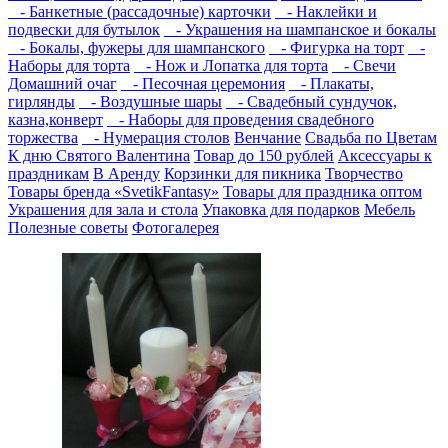
- Банкетные (рассадочные) карточки
- Наклейки и
подвески для бутылок
- Украшения на шампанское и бокалы
- Бокалы, фужеры для шампанского
- Фигурка на торт
-
Наборы для торта
- Нож и Лопатка для торта
- Свечи
Домашний очаг
- Песочная церемония
- Плакаты,
гирлянды
- Воздушные шары
- Свадебный сундучок,
казна,конверт
- Наборы для проведения свадебного
торжества
- Нумерация столов
Венчание
Свадьба по Цветам
К дню Святого Валентина
Товар до 150 рублей
Аксессуары к
праздникам
В Аренду
Корзинки для пикника
Творчество
Товары бренда «SvetikFantasy»
Товары для праздника оптом
Украшения для зала и стола
Упаковка для подарков
Мебель
Полезные советы
Фотогалерея