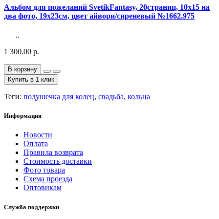
Альбом для пожеланий SvetikFantasy, 20страниц, 10х15 на
два фото, 19х23см, цвет айвори/сиреневый №1662.975
..
1 300.00 р.
В корзину
Купить в 1 клик
Теги:
подушечка для колец
,
свадьба
,
кольца
Информация
Новости
Оплата
Правила возврата
Стоимость доставки
Фото товара
Схема проезда
Оптовикам
Служба поддержки