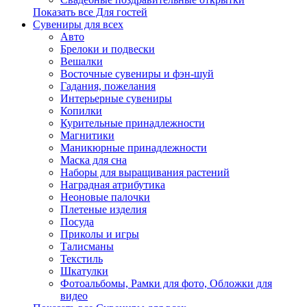
Показать все Для гостей
Сувениры для всех
Авто
Брелоки и подвески
Вешалки
Восточные сувениры и фэн-шуй
Гадания, пожелания
Интерьерные сувениры
Копилки
Курительные принадлежности
Магнитики
Маникюрные принадлежности
Маска для сна
Наборы для выращивания растений
Наградная атрибутика
Неоновые палочки
Плетеные изделия
Посуда
Приколы и игры
Талисманы
Текстиль
Шкатулки
Фотоальбомы, Рамки для фото, Обложки для
видео