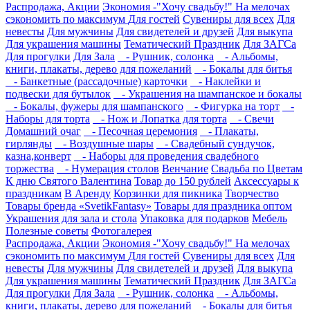
Распродажа, Акции
Экономия -"Хочу свадьбу!" На мелочах
сэкономить по максимум
Для гостей
Сувениры для всех
Для
невесты
Для мужчины
Для свидетелей и друзей
Для выкупа
Для украшения машины
Тематический Праздник
Для ЗАГСа
Для прогулки
Для Зала
- Рушник, солонка
- Альбомы,
книги, плакаты, дерево для пожеланий
- Бокалы для битья
- Банкетные (рассадочные) карточки
- Наклейки и
подвески для бутылок
- Украшения на шампанское и бокалы
- Бокалы, фужеры для шампанского
- Фигурка на торт
-
Наборы для торта
- Нож и Лопатка для торта
- Свечи
Домашний очаг
- Песочная церемония
- Плакаты,
гирлянды
- Воздушные шары
- Свадебный сундучок,
казна,конверт
- Наборы для проведения свадебного
торжества
- Нумерация столов
Венчание
Свадьба по Цветам
К дню Святого Валентина
Товар до 150 рублей
Аксессуары к
праздникам
В Аренду
Корзинки для пикника
Творчество
Товары бренда «SvetikFantasy»
Товары для праздника оптом
Украшения для зала и стола
Упаковка для подарков
Мебель
Полезные советы
Фотогалерея
Распродажа, Акции
Экономия -"Хочу свадьбу!" На мелочах
сэкономить по максимум
Для гостей
Сувениры для всех
Для
невесты
Для мужчины
Для свидетелей и друзей
Для выкупа
Для украшения машины
Тематический Праздник
Для ЗАГСа
Для прогулки
Для Зала
- Рушник, солонка
- Альбомы,
книги, плакаты, дерево для пожеланий
- Бокалы для битья