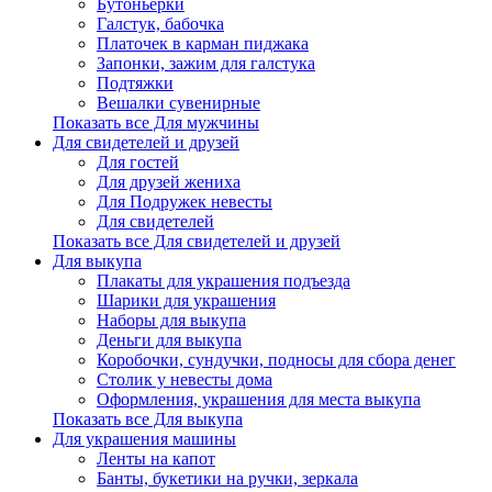
Бутоньерки
Галстук, бабочка
Платочек в карман пиджака
Запонки, зажим для галстука
Подтяжки
Вешалки сувенирные
Показать все Для мужчины
Для свидетелей и друзей
Для гостей
Для друзей жениха
Для Подружек невесты
Для свидетелей
Показать все Для свидетелей и друзей
Для выкупа
Плакаты для украшения подъезда
Шарики для украшения
Наборы для выкупа
Деньги для выкупа
Коробочки, сундучки, подносы для сбора денег
Столик у невесты дома
Оформления, украшения для места выкупа
Показать все Для выкупа
Для украшения машины
Ленты на капот
Банты, букетики на ручки, зеркала