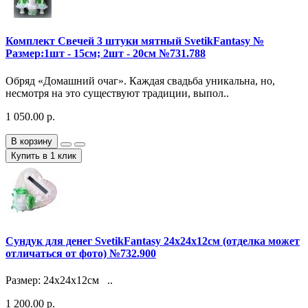
Комплект Свечей 3 штуки мятный SvetikFantasy №
Размер:1шт - 15см; 2шт - 20см №731.788
Oбряд «Домашний очаг». Каждая свадьба уникальна, но,
несмотря на это существуют традиции, выпол..
1 050.00 р.
В корзину
Купить в 1 клик
Сундук для денег SvetikFantasy 24х24х12см (отделка может
отличаться от фото) №732.900
Размер: 24х24х12см ..
1 200.00 р.