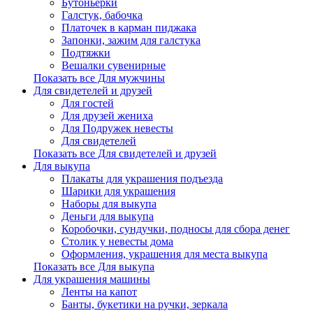
Бутоньерки
Галстук, бабочка
Платочек в карман пиджака
Запонки, зажим для галстука
Подтяжки
Вешалки сувенирные
Показать все Для мужчины
Для свидетелей и друзей
Для гостей
Для друзей жениха
Для Подружек невесты
Для свидетелей
Показать все Для свидетелей и друзей
Для выкупа
Плакаты для украшения подъезда
Шарики для украшения
Наборы для выкупа
Деньги для выкупа
Коробочки, сундучки, подносы для сбора денег
Столик у невесты дома
Оформления, украшения для места выкупа
Показать все Для выкупа
Для украшения машины
Ленты на капот
Банты, букетики на ручки, зеркала