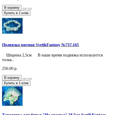
В корзину
Купить в 1 клик
Подвязка мятная SvetikFantasy №737.165
Ширина 2,5см В наше время подвязка используется
тольк..
250.00 р.
В корзину
Купить в 1 клик
Тарелочка для битья "На счастье" 18,5см SvetikFantasy