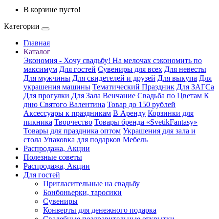
В корзине пусто!
Категории
Главная
Каталог
Экономия - Хочу свадьбу! На мелочах сэкономить по
максимум
Для гостей
Сувениры для всех
Для невесты
Для мужчины
Для свидетелей и друзей
Для выкупа
Для
украшения машины
Тематический Праздник
Для ЗАГСа
Для прогулки
Для Зала
Венчание
Свадьба по Цветам
К
дню Святого Валентина
Товар до 150 рублей
Аксессуары к праздникам
В Аренду
Корзинки для
пикника
Творчество
Товары бренда «SvetikFantasy»
Товары для праздника оптом
Украшения для зала и
стола
Упаковка для подарков
Мебель
Распродажа, Акции
Полезные советы
Распродажа, Акции
Для гостей
Пригласительные на свадьбу
Бонбоньерки, таросики
Сувениры
Конверты для денежного подарка
Свадебные поздравительные открытки