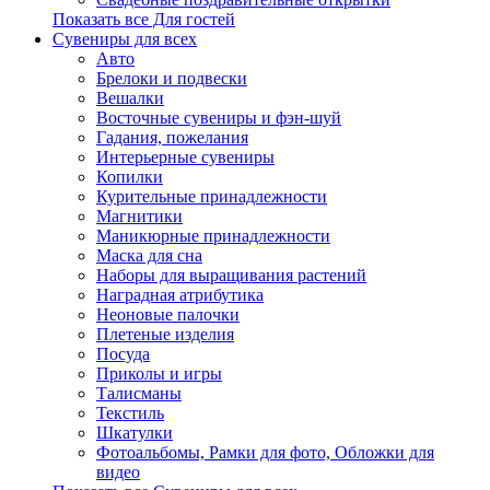
Показать все Для гостей
Сувениры для всех
Авто
Брелоки и подвески
Вешалки
Восточные сувениры и фэн-шуй
Гадания, пожелания
Интерьерные сувениры
Копилки
Курительные принадлежности
Магнитики
Маникюрные принадлежности
Маска для сна
Наборы для выращивания растений
Наградная атрибутика
Неоновые палочки
Плетеные изделия
Посуда
Приколы и игры
Талисманы
Текстиль
Шкатулки
Фотоальбомы, Рамки для фото, Обложки для
видео