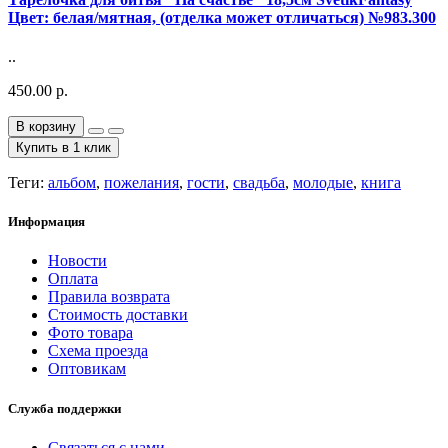
Цвет: белая/мятная, (отделка может отличаться) №983.300
..
450.00 р.
В корзину
Купить в 1 клик
Теги:
альбом
,
пожелания
,
гости
,
свадьба
,
молодые
,
книга
Информация
Новости
Оплата
Правила возврата
Стоимость доставки
Фото товара
Схема проезда
Оптовикам
Служба поддержки
Связаться с нами