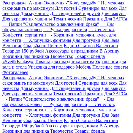
Распродажа, Акции
Экономия -"Хочу свадьбу!" На мелочах
сэкономить по максимум
Для гостей
Сувениры для всех
Для
невесты
Для мужчины
Для свидетелей и друзей
Для выкупа
Для украшения машины
Тематический Праздник
Для ЗАГСа
- Папки "Свидетельство о заключении брака"
- Для
обручальных колец
- Ручка для росписи
- Лепестки,
Конфетти, серпантин
- Корзинки, мешочки, кулек для
конфетти
- Хлопушки, фонтаны
Для прогулки
Для Зала
Венчание
Свадьба по Цветам
К дню Святого Валентина
Товар до 150 рублей
Аксессуары к праздникам
В Аренду
Корзинки для пикника
Творчество
Товары бренда
«SvetikFantasy»
Товары для праздника оптом
Украшения для
зала и стола
Упаковка для подарков
Мебель
Полезные советы
Фотогалерея
Распродажа, Акции
Экономия -"Хочу свадьбу!" На мелочах
сэкономить по максимум
Для гостей
Сувениры для всех
Для
невесты
Для мужчины
Для свидетелей и друзей
Для выкупа
Для украшения машины
Тематический Праздник
Для ЗАГСа
- Папки "Свидетельство о заключении брака"
- Для
обручальных колец
- Ручка для росписи
- Лепестки,
Конфетти, серпантин
- Корзинки, мешочки, кулек для
конфетти
- Хлопушки, фонтаны
Для прогулки
Для Зала
Венчание
Свадьба по Цветам
К дню Святого Валентина
Товар до 150 рублей
Аксессуары к праздникам
В Аренду
Корзинки для пикника
Творчество
Товары бренда