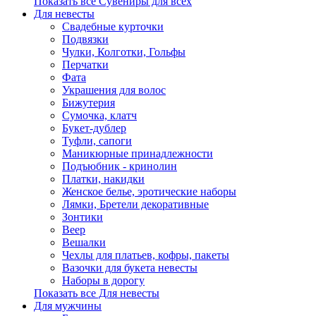
Показать все Сувениры для всех
Для невесты
Свадебные курточки
Подвязки
Чулки, Колготки, Гольфы
Перчатки
Фата
Украшения для волос
Бижутерия
Сумочка, клатч
Букет-дублер
Туфли, сапоги
Маникюрные принадлежности
Подъюбник - кринолин
Платки, накидки
Женское белье, эротические наборы
Лямки, Бретели декоративные
Зонтики
Веер
Вешалки
Чехлы для платьев, кофры, пакеты
Вазочки для букета невесты
Наборы в дорогу
Показать все Для невесты
Для мужчины