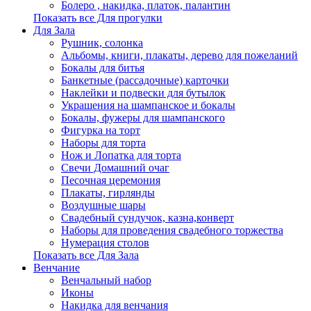
Болеро , накидка, платок, палантин
Показать все Для прогулки
Для Зала
Рушник, солонка
Альбомы, книги, плакаты, дерево для пожеланий
Бокалы для битья
Банкетные (рассадочные) карточки
Наклейки и подвески для бутылок
Украшения на шампанское и бокалы
Бокалы, фужеры для шампанского
Фигурка на торт
Наборы для торта
Нож и Лопатка для торта
Свечи Домашний очаг
Песочная церемония
Плакаты, гирлянды
Воздушные шары
Свадебный сундучок, казна,конверт
Наборы для проведения свадебного торжества
Нумерация столов
Показать все Для Зала
Венчание
Венчальный набор
Иконы
Накидка для венчания