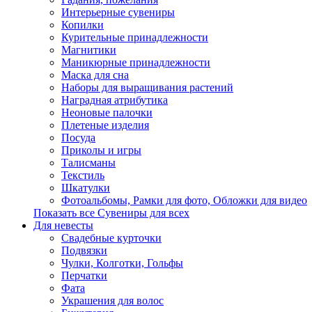
Интерьерные сувениры
Копилки
Курительные принадлежности
Магнитики
Маникюрные принадлежности
Маска для сна
Наборы для выращивания растений
Наградная атрибутика
Неоновые палочки
Плетеные изделия
Посуда
Приколы и игры
Талисманы
Текстиль
Шкатулки
Фотоальбомы, Рамки для фото, Обложки для видео
Показать все Сувениры для всех
Для невесты
Свадебные курточки
Подвязки
Чулки, Колготки, Гольфы
Перчатки
Фата
Украшения для волос