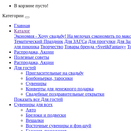
В корзине пусто!
Категории
Главная
Каталог
Экономия - Хочу свадьбу! На мелочах сэкономить по ма
Тематический Праздник
Для ЗАГСа
Для прогулки
Для За
для пикника
Творчество
Товары бренда «SvetikFantasy»
Т
Распродажа, Акции
Полезные советы
Распродажа, Акции
Для гостей
Пригласительные на свадьбу
Бонбоньерки, таросики
Сувениры
Конверты для денежного подарка
Свадебные поздравительные открытки
Показать все Для гостей
Сувениры для всех
Авто
Брелоки и подвески
Вешалки
Восточные сувениры и фэн-шуй
Гадания, пожелания