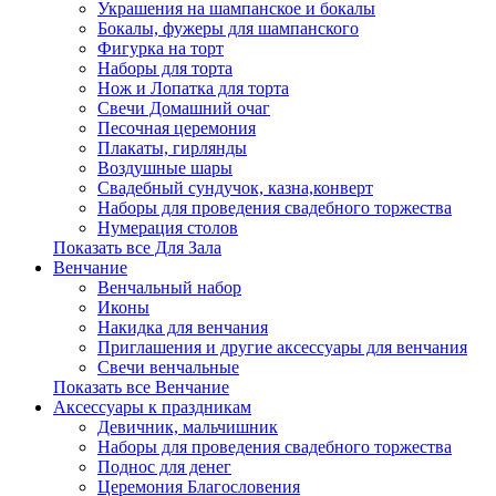
Украшения на шампанское и бокалы
Бокалы, фужеры для шампанского
Фигурка на торт
Наборы для торта
Нож и Лопатка для торта
Свечи Домашний очаг
Песочная церемония
Плакаты, гирлянды
Воздушные шары
Свадебный сундучок, казна,конверт
Наборы для проведения свадебного торжества
Нумерация столов
Показать все Для Зала
Венчание
Венчальный набор
Иконы
Накидка для венчания
Приглашения и другие аксессуары для венчания
Свечи венчальные
Показать все Венчание
Аксессуары к праздникам
Девичник, мальчишник
Наборы для проведения свадебного торжества
Поднос для денег
Церемония Благословения