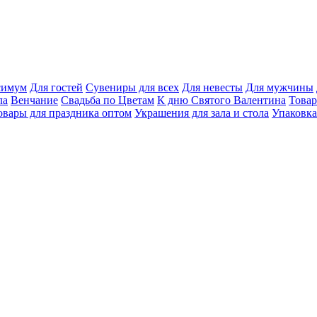
ксимум
Для гостей
Сувениры для всех
Для невесты
Для мужчины
ла
Венчание
Свадьба по Цветам
К дню Святого Валентина
Товар
овары для праздника оптом
Украшения для зала и стола
Упаковка