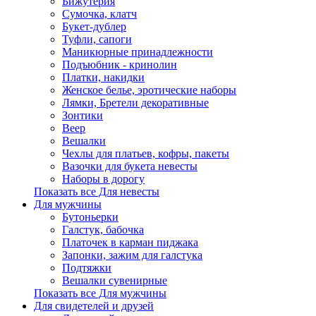
Бижутерия
Сумочка, клатч
Букет-дублер
Туфли, сапоги
Маникюрные принадлежности
Подъюбник - кринолин
Платки, накидки
Женское белье, эротические наборы
Лямки, Бретели декоративные
Зонтики
Веер
Вешалки
Чехлы для платьев, кофры, пакеты
Вазочки для букета невесты
Наборы в дорогу
Показать все Для невесты
Для мужчины
Бутоньерки
Галстук, бабочка
Платочек в карман пиджака
Запонки, зажим для галстука
Подтяжки
Вешалки сувенирные
Показать все Для мужчины
Для свидетелей и друзей