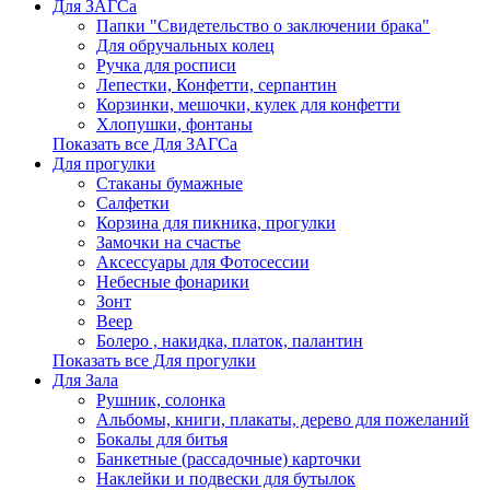
Для ЗАГСа
Папки "Свидетельство о заключении брака"
Для обручальных колец
Ручка для росписи
Лепестки, Конфетти, серпантин
Корзинки, мешочки, кулек для конфетти
Хлопушки, фонтаны
Показать все Для ЗАГСа
Для прогулки
Стаканы бумажные
Салфетки
Корзина для пикника, прогулки
Замочки на счастье
Аксессуары для Фотосессии
Небесные фонарики
Зонт
Веер
Болеро , накидка, платок, палантин
Показать все Для прогулки
Для Зала
Рушник, солонка
Альбомы, книги, плакаты, дерево для пожеланий
Бокалы для битья
Банкетные (рассадочные) карточки
Наклейки и подвески для бутылок