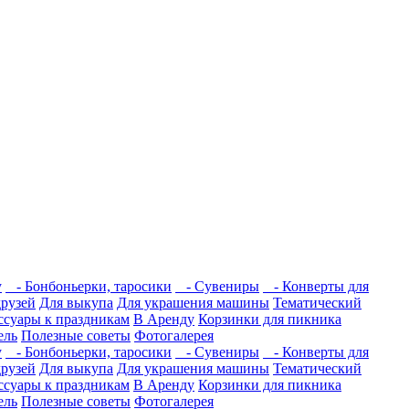
у
- Бонбоньерки, таросики
- Сувениры
- Конверты для
друзей
Для выкупа
Для украшения машины
Тематический
ссуары к праздникам
В Аренду
Корзинки для пикника
ель
Полезные советы
Фотогалерея
у
- Бонбоньерки, таросики
- Сувениры
- Конверты для
друзей
Для выкупа
Для украшения машины
Тематический
ссуары к праздникам
В Аренду
Корзинки для пикника
ель
Полезные советы
Фотогалерея