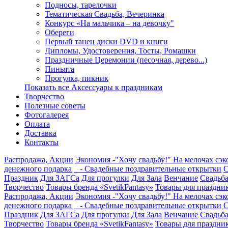
Подносы, тарелочки
Тематическая Свадьба, Вечеринка
Конкурс «На мальчика – на девочку"
Обереги
Первый танец диски DVD и книги
Дипломы, Удостоверения, Тосты, Ромашки
Праздничные Церемонии (песочная, дерево...)
Пиньята
Прогулка, пикник
Показать все Аксессуары к праздникам
Творчество
Полезные советы
Фотогалерея
Оплата
Доставка
Контакты
Распродажа, Акции
Экономия -"Хочу свадьбу!" На мелочах сэ
денежного подарка
- Свадебные поздравительные открытки
С
Праздник
Для ЗАГСа
Для прогулки
Для Зала
Венчание
Свадьба
Творчество
Товары бренда «SvetikFantasy»
Товары для праздни
Распродажа, Акции
Экономия -"Хочу свадьбу!" На мелочах сэ
денежного подарка
- Свадебные поздравительные открытки
С
Праздник
Для ЗАГСа
Для прогулки
Для Зала
Венчание
Свадьба
Творчество
Товары бренда «SvetikFantasy»
Товары для праздни