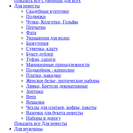
Показать все Сувениры для всех
Для невесты
Свадебные курточки
Подвязки
Чулки, Колготки, Гольфы
Перчатки
Фата
Украшения для волос
Бижутерия
Сумочка, клатч
Букет-дублер
Туфли, сапоги
Маникюрные принадлежности
Подъюбник - кринолин
Платки, накидки
Женское белье, эротические наборы
Лямки, Бретели декоративные
Зонтики
Веер
Вешалки
Чехлы для платьев, кофры, пакеты
Вазочки для букета невесты
Наборы в дорогу
Показать все Для невесты
Для мужчины