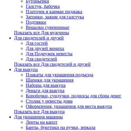
Бутоньерки
Галстук, бабочка
Платочек в карман пиджака
Запонки, зажим для галстука
Подтяжки
Вешалки сувенирные
Показать все Для мужчины
Для свидетелей и друзей
Для гостей
Для друзей жениха
Для Подружек невесты
Для свидетелей
Показать все Для свидетелей и друзей
Для выкупа
Плакаты для украшения подъезда
Шарики для украшения
Наборы для выкупа
Деньги для выкупа
Коробочки, сундучки, подносы для сбора денег
Столик у невесты дома
Оформления, украшения для места выкупа
Показать все Для выкупа
Для украшения машины
Ленты на капот
Банты, букетики на ручки, зеркала