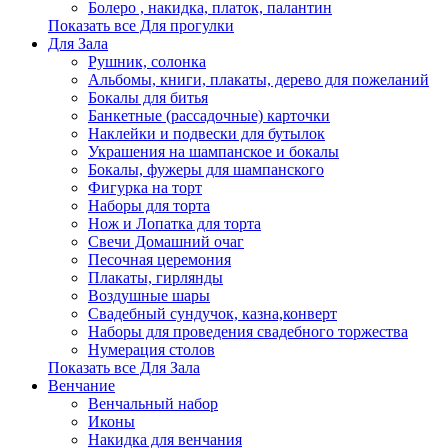
Болеро , накидка, платок, палантин
Показать все Для прогулки
Для Зала
Рушник, солонка
Альбомы, книги, плакаты, дерево для пожеланий
Бокалы для битья
Банкетные (рассадочные) карточки
Наклейки и подвески для бутылок
Украшения на шампанское и бокалы
Бокалы, фужеры для шампанского
Фигурка на торт
Наборы для торта
Нож и Лопатка для торта
Свечи Домашний очаг
Песочная церемония
Плакаты, гирлянды
Воздушные шары
Свадебный сундучок, казна,конверт
Наборы для проведения свадебного торжества
Нумерация столов
Показать все Для Зала
Венчание
Венчальный набор
Иконы
Накидка для венчания