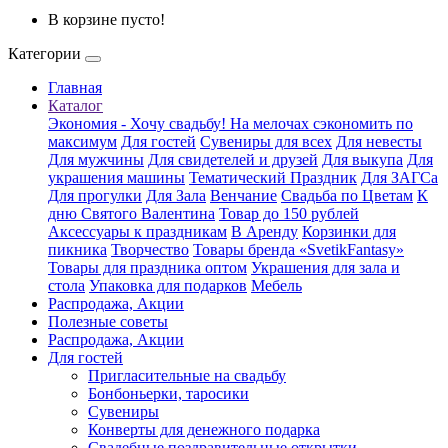
В корзине пусто!
Категории
Главная
Каталог
Экономия - Хочу свадьбу! На мелочах сэкономить по
максимум
Для гостей
Сувениры для всех
Для невесты
Для мужчины
Для свидетелей и друзей
Для выкупа
Для
украшения машины
Тематический Праздник
Для ЗАГСа
Для прогулки
Для Зала
Венчание
Свадьба по Цветам
К
дню Святого Валентина
Товар до 150 рублей
Аксессуары к праздникам
В Аренду
Корзинки для
пикника
Творчество
Товары бренда «SvetikFantasy»
Товары для праздника оптом
Украшения для зала и
стола
Упаковка для подарков
Мебель
Распродажа, Акции
Полезные советы
Распродажа, Акции
Для гостей
Пригласительные на свадьбу
Бонбоньерки, таросики
Сувениры
Конверты для денежного подарка
Свадебные поздравительные открытки