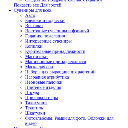
Показать все Для гостей
Сувениры для всех
Авто
Брелоки и подвески
Вешалки
Восточные сувениры и фэн-шуй
Гадания, пожелания
Интерьерные сувениры
Копилки
Курительные принадлежности
Магнитики
Маникюрные принадлежности
Маска для сна
Наборы для выращивания растений
Наградная атрибутика
Неоновые палочки
Плетеные изделия
Посуда
Приколы и игры
Талисманы
Текстиль
Шкатулки
Фотоальбомы, Рамки для фото, Обложки для
видео