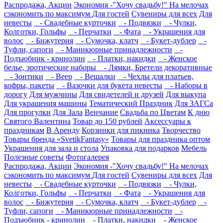
Распродажа, Акции
Экономия -"Хочу свадьбу!" На мелочах
сэкономить по максимум
Для гостей
Сувениры для всех
Для
невесты
- Свадебные курточки
- Подвязки
- Чулки,
Колготки, Гольфы
- Перчатки
- Фата
- Украшения для
волос
- Бижутерия
- Сумочка, клатч
- Букет-дублер
-
Туфли, сапоги
- Маникюрные принадлежности
-
Подъюбник - кринолин
- Платки, накидки
- Женское
белье, эротические наборы
- Лямки, Бретели декоративные
- Зонтики
- Веер
- Вешалки
- Чехлы для платьев,
кофры, пакеты
- Вазочки для букета невесты
- Наборы в
дорогу
Для мужчины
Для свидетелей и друзей
Для выкупа
Для украшения машины
Тематический Праздник
Для ЗАГСа
Для прогулки
Для Зала
Венчание
Свадьба по Цветам
К дню
Святого Валентина
Товар до 150 рублей
Аксессуары к
праздникам
В Аренду
Корзинки для пикника
Творчество
Товары бренда «SvetikFantasy»
Товары для праздника оптом
Украшения для зала и стола
Упаковка для подарков
Мебель
Полезные советы
Фотогалерея
Распродажа, Акции
Экономия -"Хочу свадьбу!" На мелочах
сэкономить по максимум
Для гостей
Сувениры для всех
Для
невесты
- Свадебные курточки
- Подвязки
- Чулки,
Колготки, Гольфы
- Перчатки
- Фата
- Украшения для
волос
- Бижутерия
- Сумочка, клатч
- Букет-дублер
-
Туфли, сапоги
- Маникюрные принадлежности
-
Подъюбник - кринолин
- Платки, накидки
- Женское