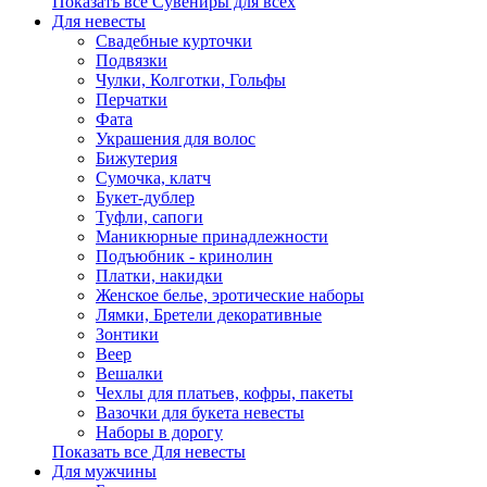
Показать все Сувениры для всех
Для невесты
Свадебные курточки
Подвязки
Чулки, Колготки, Гольфы
Перчатки
Фата
Украшения для волос
Бижутерия
Сумочка, клатч
Букет-дублер
Туфли, сапоги
Маникюрные принадлежности
Подъюбник - кринолин
Платки, накидки
Женское белье, эротические наборы
Лямки, Бретели декоративные
Зонтики
Веер
Вешалки
Чехлы для платьев, кофры, пакеты
Вазочки для букета невесты
Наборы в дорогу
Показать все Для невесты
Для мужчины