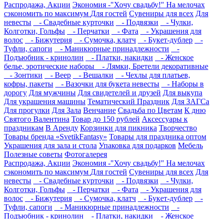
Распродажа, Акции
Экономия -"Хочу свадьбу!" На мелочах
сэкономить по максимум
Для гостей
Сувениры для всех
Для
невесты
- Свадебные курточки
- Подвязки
- Чулки,
Колготки, Гольфы
- Перчатки
- Фата
- Украшения для
волос
- Бижутерия
- Сумочка, клатч
- Букет-дублер
-
Туфли, сапоги
- Маникюрные принадлежности
-
Подъюбник - кринолин
- Платки, накидки
- Женское
белье, эротические наборы
- Лямки, Бретели декоративные
- Зонтики
- Веер
- Вешалки
- Чехлы для платьев,
кофры, пакеты
- Вазочки для букета невесты
- Наборы в
дорогу
Для мужчины
Для свидетелей и друзей
Для выкупа
Для украшения машины
Тематический Праздник
Для ЗАГСа
Для прогулки
Для Зала
Венчание
Свадьба по Цветам
К дню
Святого Валентина
Товар до 150 рублей
Аксессуары к
праздникам
В Аренду
Корзинки для пикника
Творчество
Товары бренда «SvetikFantasy»
Товары для праздника оптом
Украшения для зала и стола
Упаковка для подарков
Мебель
Полезные советы
Фотогалерея
Распродажа, Акции
Экономия -"Хочу свадьбу!" На мелочах
сэкономить по максимум
Для гостей
Сувениры для всех
Для
невесты
- Свадебные курточки
- Подвязки
- Чулки,
Колготки, Гольфы
- Перчатки
- Фата
- Украшения для
волос
- Бижутерия
- Сумочка, клатч
- Букет-дублер
-
Туфли, сапоги
- Маникюрные принадлежности
-
Подъюбник - кринолин
- Платки, накидки
- Женское