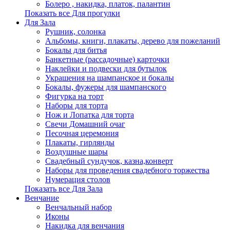
Болеро , накидка, платок, палантин
Показать все Для прогулки
Для Зала
Рушник, солонка
Альбомы, книги, плакаты, дерево для пожеланий
Бокалы для битья
Банкетные (рассадочные) карточки
Наклейки и подвески для бутылок
Украшения на шампанское и бокалы
Бокалы, фужеры для шампанского
Фигурка на торт
Наборы для торта
Нож и Лопатка для торта
Свечи Домашний очаг
Песочная церемония
Плакаты, гирлянды
Воздушные шары
Свадебный сундучок, казна,конверт
Наборы для проведения свадебного торжества
Нумерация столов
Показать все Для Зала
Венчание
Венчальный набор
Иконы
Накидка для венчания