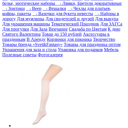
белье, эротические наборы
- Лямки, Бретели декоративные
- Зонтики
- Веер
- Вешалки
- Чехлы для платьев,
кофры, пакеты
- Вазочки для букета невесты
- Наборы в
дорогу
Для мужчины
Для свидетелей и друзей
Для выкупа
Для украшения машины
Тематический Праздник
Для ЗАГСа
Для прогулки
Для Зала
Венчание
Свадьба по Цветам
К дню
Святого Валентина
Товар до 150 рублей
Аксессуары к
праздникам
В Аренду
Корзинки для пикника
Творчество
Товары бренда «SvetikFantasy»
Товары для праздника оптом
Украшения для зала и стола
Упаковка для подарков
Мебель
Полезные советы
Фотогалерея