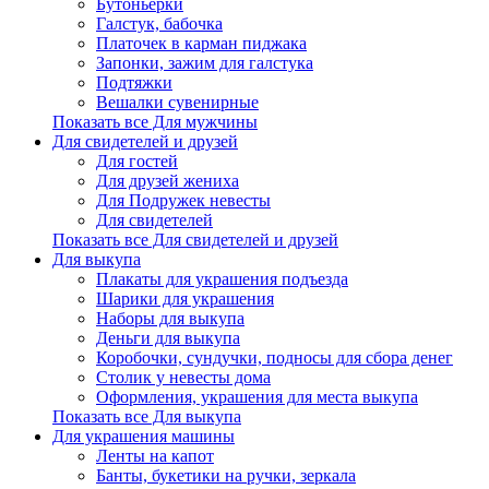
Бутоньерки
Галстук, бабочка
Платочек в карман пиджака
Запонки, зажим для галстука
Подтяжки
Вешалки сувенирные
Показать все Для мужчины
Для свидетелей и друзей
Для гостей
Для друзей жениха
Для Подружек невесты
Для свидетелей
Показать все Для свидетелей и друзей
Для выкупа
Плакаты для украшения подъезда
Шарики для украшения
Наборы для выкупа
Деньги для выкупа
Коробочки, сундучки, подносы для сбора денег
Столик у невесты дома
Оформления, украшения для места выкупа
Показать все Для выкупа
Для украшения машины
Ленты на капот
Банты, букетики на ручки, зеркала