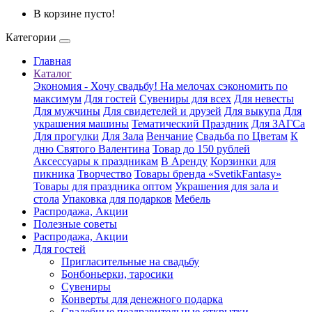
В корзине пусто!
Категории
Главная
Каталог
Экономия - Хочу свадьбу! На мелочах сэкономить по
максимум
Для гостей
Сувениры для всех
Для невесты
Для мужчины
Для свидетелей и друзей
Для выкупа
Для
украшения машины
Тематический Праздник
Для ЗАГСа
Для прогулки
Для Зала
Венчание
Свадьба по Цветам
К
дню Святого Валентина
Товар до 150 рублей
Аксессуары к праздникам
В Аренду
Корзинки для
пикника
Творчество
Товары бренда «SvetikFantasy»
Товары для праздника оптом
Украшения для зала и
стола
Упаковка для подарков
Мебель
Распродажа, Акции
Полезные советы
Распродажа, Акции
Для гостей
Пригласительные на свадьбу
Бонбоньерки, таросики
Сувениры
Конверты для денежного подарка
Свадебные поздравительные открытки