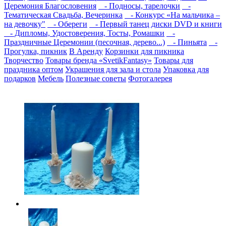
Церемония Благословения
- Подносы, тарелочки
-
Тематическая Свадьба, Вечеринка
- Конкурс «На мальчика –
на девочку"
- Обереги
- Первый танец диски DVD и книги
- Дипломы, Удостоверения, Тосты, Ромашки
-
Праздничные Церемонии (песочная, дерево...)
- Пиньята
-
Прогулка, пикник
В Аренду
Корзинки для пикника
Творчество
Товары бренда «SvetikFantasy»
Товары для
праздника оптом
Украшения для зала и стола
Упаковка для
подарков
Мебель
Полезные советы
Фотогалерея