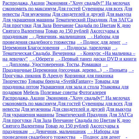
Распродажа, Акции
Экономия -"Хочу свадьбу!" На мелочах
сэкономить по максимум
Для гостей
Сувениры для всех
Для
невесты
Для мужчины
Для свидетелей и друзей
Для выкупа
Для украшения машины
Тематический Праздник
Для ЗАГСа
Для прогулки
Для Зала
Венчание
Свадьба по Цветам
К дню
Святого Валентина
Товар до 150 рублей
Аксессуары к
праздникам
- Девичник, мальчишник
- Наборы для
проведения свадебного торжества
- Поднос для денег
-
Церемония Благословения
- Подносы, тарелочки
-
Тематическая Свадьба, Вечеринка
- Конкурс «На мальчика –
на девочку"
- Обереги
- Первый танец диски DVD и книги
- Дипломы, Удостоверения, Тосты, Ромашки
-
Праздничные Церемонии (песочная, дерево...)
- Пиньята
-
Прогулка, пикник
В Аренду
Корзинки для пикника
Творчество
Товары бренда «SvetikFantasy»
Товары для
праздника оптом
Украшения для зала и стола
Упаковка для
подарков
Мебель
Полезные советы
Фотогалерея
Распродажа, Акции
Экономия -"Хочу свадьбу!" На мелочах
сэкономить по максимум
Для гостей
Сувениры для всех
Для
невесты
Для мужчины
Для свидетелей и друзей
Для выкупа
Для украшения машины
Тематический Праздник
Для ЗАГСа
Для прогулки
Для Зала
Венчание
Свадьба по Цветам
К дню
Святого Валентина
Товар до 150 рублей
Аксессуары к
праздникам
- Девичник, мальчишник
- Наборы для
проведения свадебного торжества
- Поднос для денег
-