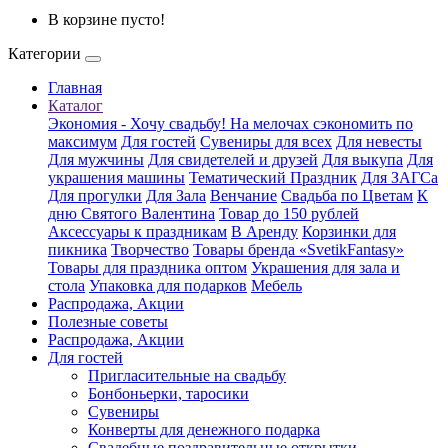
В корзине пусто!
Категории
Главная
Каталог
Экономия - Хочу свадьбу! На мелочах сэкономить по
максимум
Для гостей
Сувениры для всех
Для невесты
Для мужчины
Для свидетелей и друзей
Для выкупа
Для
украшения машины
Тематический Праздник
Для ЗАГСа
Для прогулки
Для Зала
Венчание
Свадьба по Цветам
К
дню Святого Валентина
Товар до 150 рублей
Аксессуары к праздникам
В Аренду
Корзинки для
пикника
Творчество
Товары бренда «SvetikFantasy»
Товары для праздника оптом
Украшения для зала и
стола
Упаковка для подарков
Мебель
Распродажа, Акции
Полезные советы
Распродажа, Акции
Для гостей
Пригласительные на свадьбу
Бонбоньерки, таросики
Сувениры
Конверты для денежного подарка
Свадебные поздравительные открытки