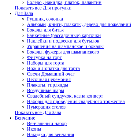
Болеро , накидка, платок, палантин
Показать все Для прогулки
Для Зала
Рушник, солонка
Альбомы, книги, плакаты, дерево для пожеланий
Бокалы для битья
Банкетные (рассадочные) карточки
Наклейки и подвески для бутылок
Украшения на шампанское и бокалы
Бокалы, фужеры для шампанского
Фигурка на торт
Наборы для торта
Нож и Лопатка для торта
Свечи Домашний очаг
Песочная церемония
Плакаты, гирлянды
Воздушные шары
Свадебный сундучок, казна,конверт
Наборы для проведения свадебного торжества
Нумерация столов
Показать все Для Зала
Венчание
Венчальный набор
Иконы
Накидка для венчания