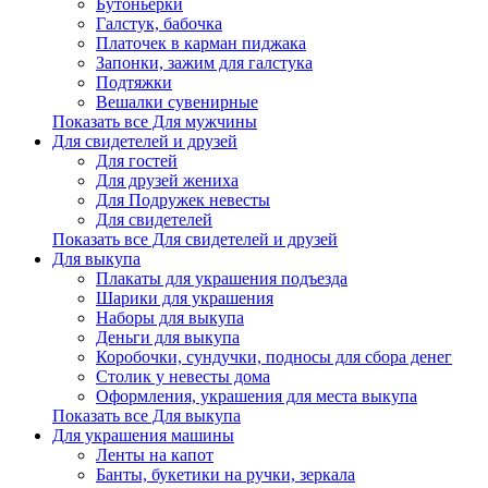
Бутоньерки
Галстук, бабочка
Платочек в карман пиджака
Запонки, зажим для галстука
Подтяжки
Вешалки сувенирные
Показать все Для мужчины
Для свидетелей и друзей
Для гостей
Для друзей жениха
Для Подружек невесты
Для свидетелей
Показать все Для свидетелей и друзей
Для выкупа
Плакаты для украшения подъезда
Шарики для украшения
Наборы для выкупа
Деньги для выкупа
Коробочки, сундучки, подносы для сбора денег
Столик у невесты дома
Оформления, украшения для места выкупа
Показать все Для выкупа
Для украшения машины
Ленты на капот
Банты, букетики на ручки, зеркала