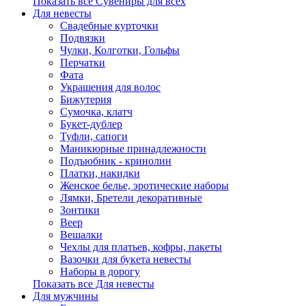
Показать все Сувениры для всех
Для невесты
Свадебные курточки
Подвязки
Чулки, Колготки, Гольфы
Перчатки
Фата
Украшения для волос
Бижутерия
Сумочка, клатч
Букет-дублер
Туфли, сапоги
Маникюрные принадлежности
Подъюбник - кринолин
Платки, накидки
Женское белье, эротические наборы
Лямки, Бретели декоративные
Зонтики
Веер
Вешалки
Чехлы для платьев, кофры, пакеты
Вазочки для букета невесты
Наборы в дорогу
Показать все Для невесты
Для мужчины