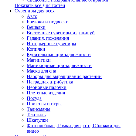
Показать все Для гостей
Сувениры для всех
Авто
Брелоки и подвески
Вешалки
Восточные сувениры и фэн-шуй
Гадания, пожелания
Интерьерные сувениры
Копилки
Курительные принадлежности
Магнитики
Маникюрные принадлежности
Маска для сна
Наборы для выращивания растений
Наградная атрибутика
Неоновые палочки
Плетеные изделия
Посуда
Приколы и игры
Талисманы
Текстиль
Шкатулки
Фотоальбомы, Рамки для фото, Обложки для
видео