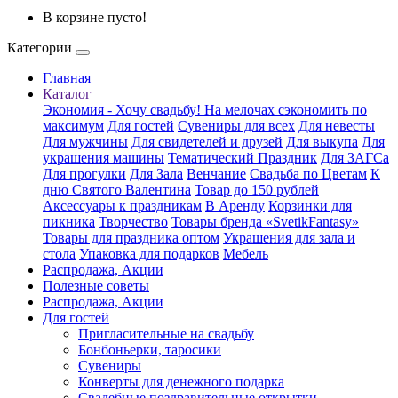
В корзине пусто!
Категории
Главная
Каталог
Экономия - Хочу свадьбу! На мелочах сэкономить по
максимум
Для гостей
Сувениры для всех
Для невесты
Для мужчины
Для свидетелей и друзей
Для выкупа
Для
украшения машины
Тематический Праздник
Для ЗАГСа
Для прогулки
Для Зала
Венчание
Свадьба по Цветам
К
дню Святого Валентина
Товар до 150 рублей
Аксессуары к праздникам
В Аренду
Корзинки для
пикника
Творчество
Товары бренда «SvetikFantasy»
Товары для праздника оптом
Украшения для зала и
стола
Упаковка для подарков
Мебель
Распродажа, Акции
Полезные советы
Распродажа, Акции
Для гостей
Пригласительные на свадьбу
Бонбоньерки, таросики
Сувениры
Конверты для денежного подарка
Свадебные поздравительные открытки