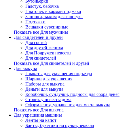
Бутоньерки
Галстук, бабочка
Платочек в карман пиджака
Запонки, зажим для галстука
Подтяжки
Вешалки сувенирные
Показать все Для мужчины
Для свидетелей и друзей
Для гостей
Для друзей жениха
Для Подружек невесты
Для свидетелей
Показать все Для свидетелей и друзей
Для выкупа
Плакаты для украшения подъезда
Шарики для украшения
Наборы для выкупа
Деньги для выкупа
Коробочки, сундучки, подносы для сбора денег
Столик у невесты дома
Оформления, украшения для места выкупа
Показать все Для выкупа
Для украшения машины
Ленты на капот
Банты, букетики на ручки, зеркала