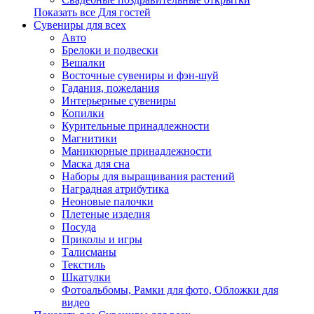
Показать все Для гостей
Сувениры для всех
Авто
Брелоки и подвески
Вешалки
Восточные сувениры и фэн-шуй
Гадания, пожелания
Интерьерные сувениры
Копилки
Курительные принадлежности
Магнитики
Маникюрные принадлежности
Маска для сна
Наборы для выращивания растений
Наградная атрибутика
Неоновые палочки
Плетеные изделия
Посуда
Приколы и игры
Талисманы
Текстиль
Шкатулки
Фотоальбомы, Рамки для фото, Обложки для
видео