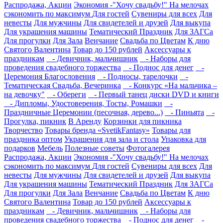
Распродажа, Акции
Экономия -"Хочу свадьбу!" На мелочах
сэкономить по максимум
Для гостей
Сувениры для всех
Для
невесты
Для мужчины
Для свидетелей и друзей
Для выкупа
Для украшения машины
Тематический Праздник
Для ЗАГСа
Для прогулки
Для Зала
Венчание
Свадьба по Цветам
К дню
Святого Валентина
Товар до 150 рублей
Аксессуары к
праздникам
- Девичник, мальчишник
- Наборы для
проведения свадебного торжества
- Поднос для денег
-
Церемония Благословения
- Подносы, тарелочки
-
Тематическая Свадьба, Вечеринка
- Конкурс «На мальчика –
на девочку"
- Обереги
- Первый танец диски DVD и книги
- Дипломы, Удостоверения, Тосты, Ромашки
-
Праздничные Церемонии (песочная, дерево...)
- Пиньята
-
Прогулка, пикник
В Аренду
Корзинки для пикника
Творчество
Товары бренда «SvetikFantasy»
Товары для
праздника оптом
Украшения для зала и стола
Упаковка для
подарков
Мебель
Полезные советы
Фотогалерея
Распродажа, Акции
Экономия -"Хочу свадьбу!" На мелочах
сэкономить по максимум
Для гостей
Сувениры для всех
Для
невесты
Для мужчины
Для свидетелей и друзей
Для выкупа
Для украшения машины
Тематический Праздник
Для ЗАГСа
Для прогулки
Для Зала
Венчание
Свадьба по Цветам
К дню
Святого Валентина
Товар до 150 рублей
Аксессуары к
праздникам
- Девичник, мальчишник
- Наборы для
проведения свадебного торжества
- Поднос для денег
-