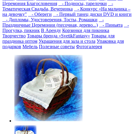
Церемония Благословения
- Подносы, тарелочки
-
Тематическая Свадьба, Вечеринка
- Конкурс «На мальчика –
на девочку"
- Обереги
- Первый танец диски DVD и книги
- Дипломы, Удостоверения, Тосты, Ромашки
-
Праздничные Церемонии (песочная, дерево...)
- Пиньята
-
Прогулка, пикник
В Аренду
Корзинки для пикника
Творчество
Товары бренда «SvetikFantasy»
Товары для
праздника оптом
Украшения для зала и стола
Упаковка для
подарков
Мебель
Полезные советы
Фотогалерея