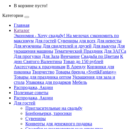
В корзине пусто!
Категории
Главная
Каталог
Экономия - Хочу свадьбу! На мелочах сэкономить по
максимум
Для гостей
Сувениры для всех
Для невесты
Для мужчины
Для свидетелей и друзей
Для выкупа
Для
украшения машины
Тематический Праздник
Для ЗАГСа
Для прогулки
Для Зала
Венчание
Свадьба по Цветам
К
дню Святого Валентина
Товар до 150 рублей
Аксессуары к праздникам
В Аренду
Корзинки для
пикника
Творчество
Товары бренда «SvetikFantasy»
Товары для праздника оптом
Украшения для зала и
стола
Упаковка для подарков
Мебель
Распродажа, Акции
Полезные советы
Распродажа, Акции
Для гостей
Пригласительные на свадьбу
Бонбоньерки, таросики
Сувениры
Конверты для денежного подарка
Свадебные поздравительные открытки