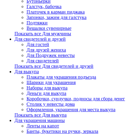
Бутоньерки
Галстук, бабочка
Платочек в карман пиджака
Запонки, зажим для галстука
Подтяжки
Вешалки сувенирные
Показать все Для мужчины
Для свидетелей и друзей
Для гостей
Для друзей жениха
Для Подружек невесты
Для свидетелей
Показать все Для свидетелей и друзей
Для выкупа
Плакаты для украшения подъезда
Шарики для украшения
Наборы для выкупа
Деньги для выкупа
Коробочки, сундучки, подносы для сбора денег
Столик у невесты дома
Оформления, украшения для места выкупа
Показать все Для выкупа
Для украшения машины
Ленты на капот
Банты, букетики на ручки, зеркала