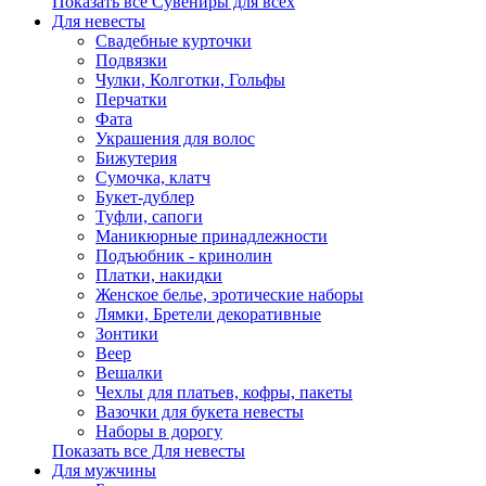
Показать все Сувениры для всех
Для невесты
Свадебные курточки
Подвязки
Чулки, Колготки, Гольфы
Перчатки
Фата
Украшения для волос
Бижутерия
Сумочка, клатч
Букет-дублер
Туфли, сапоги
Маникюрные принадлежности
Подъюбник - кринолин
Платки, накидки
Женское белье, эротические наборы
Лямки, Бретели декоративные
Зонтики
Веер
Вешалки
Чехлы для платьев, кофры, пакеты
Вазочки для букета невесты
Наборы в дорогу
Показать все Для невесты
Для мужчины