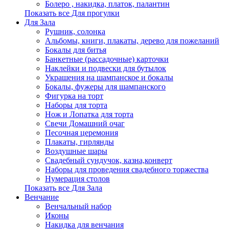
Болеро , накидка, платок, палантин
Показать все Для прогулки
Для Зала
Рушник, солонка
Альбомы, книги, плакаты, дерево для пожеланий
Бокалы для битья
Банкетные (рассадочные) карточки
Наклейки и подвески для бутылок
Украшения на шампанское и бокалы
Бокалы, фужеры для шампанского
Фигурка на торт
Наборы для торта
Нож и Лопатка для торта
Свечи Домашний очаг
Песочная церемония
Плакаты, гирлянды
Воздушные шары
Свадебный сундучок, казна,конверт
Наборы для проведения свадебного торжества
Нумерация столов
Показать все Для Зала
Венчание
Венчальный набор
Иконы
Накидка для венчания