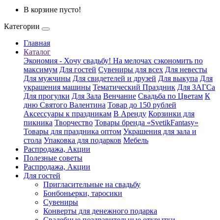
В корзине пусто!
Категории
Главная
Каталог
Экономия - Хочу свадьбу! На мелочах сэкономить по
максимум
Для гостей
Сувениры для всех
Для невесты
Для мужчины
Для свидетелей и друзей
Для выкупа
Для
украшения машины
Тематический Праздник
Для ЗАГСа
Для прогулки
Для Зала
Венчание
Свадьба по Цветам
К
дню Святого Валентина
Товар до 150 рублей
Аксессуары к праздникам
В Аренду
Корзинки для
пикника
Творчество
Товары бренда «SvetikFantasy»
Товары для праздника оптом
Украшения для зала и
стола
Упаковка для подарков
Мебель
Распродажа, Акции
Полезные советы
Распродажа, Акции
Для гостей
Пригласительные на свадьбу
Бонбоньерки, таросики
Сувениры
Конверты для денежного подарка
Свадебные поздравительные открытки