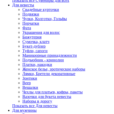
Показать все Сувениры для всех
Для невесты
Свадебные курточки
Подвязки
Чулки, Колготки, Гольфы
Перчатки
Фата
Украшения для волос
Бижутерия
Сумочка, клатч
Букет-дублер
Туфли, сапоги
Маникюрные принадлежности
Подъюбник - кринолин
Платки, накидки
Женское белье, эротические наборы
Лямки, Бретели декоративные
Зонтики
Веер
Вешалки
Чехлы для платьев, кофры, пакеты
Вазочки для букета невесты
Наборы в дорогу
Показать все Для невесты
Для мужчины