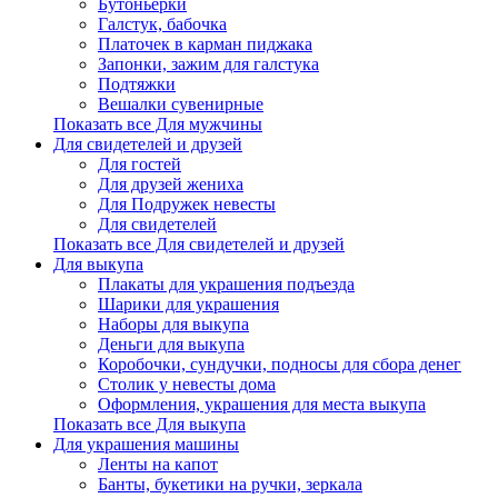
Бутоньерки
Галстук, бабочка
Платочек в карман пиджака
Запонки, зажим для галстука
Подтяжки
Вешалки сувенирные
Показать все Для мужчины
Для свидетелей и друзей
Для гостей
Для друзей жениха
Для Подружек невесты
Для свидетелей
Показать все Для свидетелей и друзей
Для выкупа
Плакаты для украшения подъезда
Шарики для украшения
Наборы для выкупа
Деньги для выкупа
Коробочки, сундучки, подносы для сбора денег
Столик у невесты дома
Оформления, украшения для места выкупа
Показать все Для выкупа
Для украшения машины
Ленты на капот
Банты, букетики на ручки, зеркала