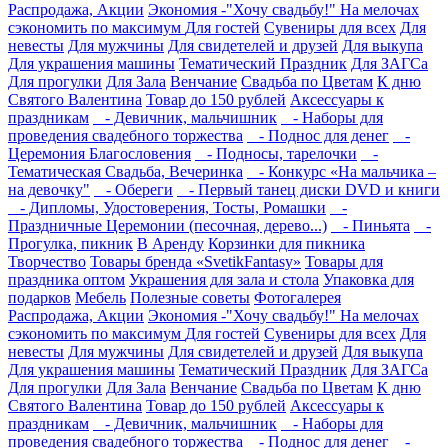
Распродажа, Акции
Экономия -"Хочу свадьбу!" На мелочах
сэкономить по максимум
Для гостей
Сувениры для всех
Для
невесты
Для мужчины
Для свидетелей и друзей
Для выкупа
Для украшения машины
Тематический Праздник
Для ЗАГСа
Для прогулки
Для Зала
Венчание
Свадьба по Цветам
К дню
Святого Валентина
Товар до 150 рублей
Аксессуары к
праздникам
- Девичник, мальчишник
- Наборы для
проведения свадебного торжества
- Поднос для денег
-
Церемония Благословения
- Подносы, тарелочки
-
Тематическая Свадьба, Вечеринка
- Конкурс «На мальчика –
на девочку"
- Обереги
- Первый танец диски DVD и книги
- Дипломы, Удостоверения, Тосты, Ромашки
-
Праздничные Церемонии (песочная, дерево...)
- Пиньята
-
Прогулка, пикник
В Аренду
Корзинки для пикника
Творчество
Товары бренда «SvetikFantasy»
Товары для
праздника оптом
Украшения для зала и стола
Упаковка для
подарков
Мебель
Полезные советы
Фотогалерея
Распродажа, Акции
Экономия -"Хочу свадьбу!" На мелочах
сэкономить по максимум
Для гостей
Сувениры для всех
Для
невесты
Для мужчины
Для свидетелей и друзей
Для выкупа
Для украшения машины
Тематический Праздник
Для ЗАГСа
Для прогулки
Для Зала
Венчание
Свадьба по Цветам
К дню
Святого Валентина
Товар до 150 рублей
Аксессуары к
праздникам
- Девичник, мальчишник
- Наборы для
проведения свадебного торжества
- Поднос для денег
-