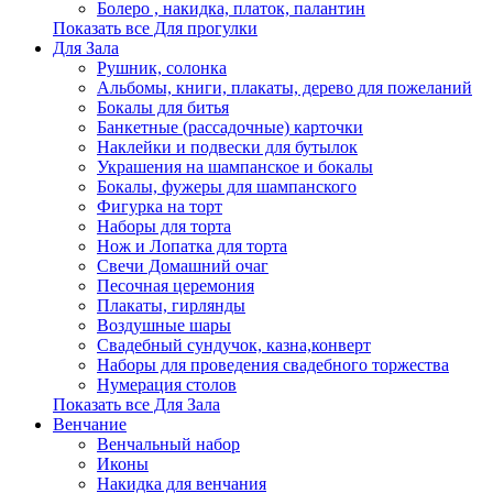
Болеро , накидка, платок, палантин
Показать все Для прогулки
Для Зала
Рушник, солонка
Альбомы, книги, плакаты, дерево для пожеланий
Бокалы для битья
Банкетные (рассадочные) карточки
Наклейки и подвески для бутылок
Украшения на шампанское и бокалы
Бокалы, фужеры для шампанского
Фигурка на торт
Наборы для торта
Нож и Лопатка для торта
Свечи Домашний очаг
Песочная церемония
Плакаты, гирлянды
Воздушные шары
Свадебный сундучок, казна,конверт
Наборы для проведения свадебного торжества
Нумерация столов
Показать все Для Зала
Венчание
Венчальный набор
Иконы
Накидка для венчания