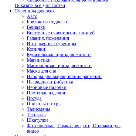
Показать все Для гостей
Сувениры для всех
Авто
Брелоки и подвески
Вешалки
Восточные сувениры и фэн-шуй
Гадания, пожелания
Интерьерные сувениры
Копилки
Курительные принадлежности
Магнитики
Маникюрные принадлежности
Маска для сна
Наборы для выращивания растений
Наградная атрибутика
Неоновые палочки
Плетеные изделия
Посуда
Приколы и игры
Талисманы
Текстиль
Шкатулки
Фотоальбомы, Рамки для фото, Обложки для
видео