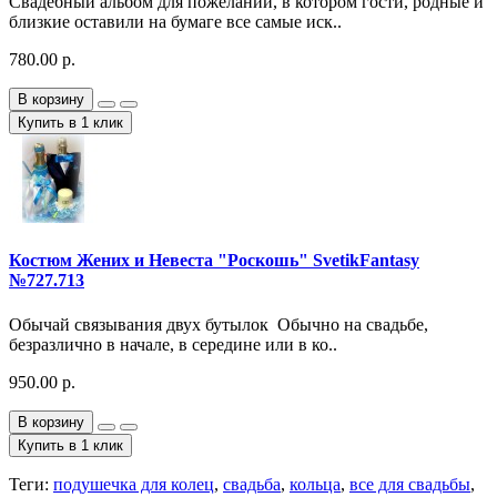
Свадебный альбом для пожеланий, в котором гости, родные и
близкие оставили на бумаге все самые иск..
780.00 р.
В корзину
Купить в 1 клик
Костюм Жених и Невеста "Роскошь" SvetikFantasy
№727.713
Обычай связывания двух бутылок Обычно на свадьбе,
безразлично в начале, в середине или в ко..
950.00 р.
В корзину
Купить в 1 клик
Теги:
подушечка для колец
,
свадьба
,
кольца
,
все для свадьбы
,