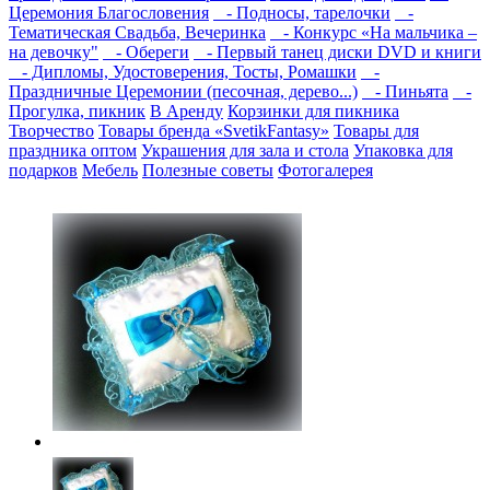
Церемония Благословения
- Подносы, тарелочки
-
Тематическая Свадьба, Вечеринка
- Конкурс «На мальчика –
на девочку"
- Обереги
- Первый танец диски DVD и книги
- Дипломы, Удостоверения, Тосты, Ромашки
-
Праздничные Церемонии (песочная, дерево...)
- Пиньята
-
Прогулка, пикник
В Аренду
Корзинки для пикника
Творчество
Товары бренда «SvetikFantasy»
Товары для
праздника оптом
Украшения для зала и стола
Упаковка для
подарков
Мебель
Полезные советы
Фотогалерея