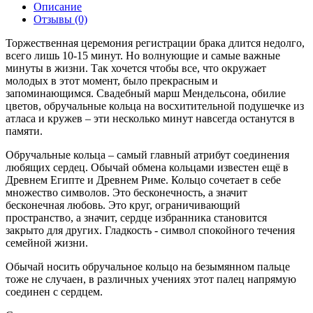
Описание
Отзывы (0)
Торжественная церемония регистрации брака длится недолго,
всего лишь 10-15 минут. Но волнующие и самые важные
минуты в жизни. Так хочется чтобы все, что окружает
молодых в этот момент, было прекрасным и
запоминающимся. Свадебный марш Мендельсона, обилие
цветов, обручальные кольца на восхитительной подушечке из
атласа и кружев – эти несколько минут навсегда останутся в
памяти.
Обручальные кольца – самый главный атрибут соединения
любящих сердец. Обычай обмена кольцами известен ещё в
Древнем Египте и Древнем Риме. Кольцо сочетает в себе
множество символов. Это бесконечность, а значит
бесконечная любовь. Это круг, ограничивающий
пространство, а значит, сердце избранника становится
закрыто для других. Гладкость - символ спокойного течения
семейной жизни.
Обычай носить обручальное кольцо на безымянном пальце
тоже не случаен, в различных учениях этот палец напрямую
соединен с сердцем.