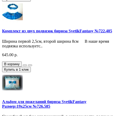
Комплект из двух подвязок бирюза SvetikFantasy №722.485
Ширина первой 2,5см, второй ширина 8см В наше время
подвязка используетс..
645.00 р.
В корзину
Купить в 1 клик
Альбом для пожеланий бирюза SvetikFantasy
Размер:19х25см №726.585