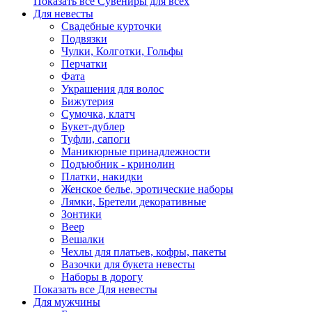
Показать все Сувениры для всех
Для невесты
Свадебные курточки
Подвязки
Чулки, Колготки, Гольфы
Перчатки
Фата
Украшения для волос
Бижутерия
Сумочка, клатч
Букет-дублер
Туфли, сапоги
Маникюрные принадлежности
Подъюбник - кринолин
Платки, накидки
Женское белье, эротические наборы
Лямки, Бретели декоративные
Зонтики
Веер
Вешалки
Чехлы для платьев, кофры, пакеты
Вазочки для букета невесты
Наборы в дорогу
Показать все Для невесты
Для мужчины