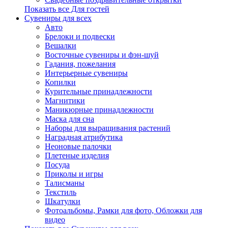
Показать все Для гостей
Сувениры для всех
Авто
Брелоки и подвески
Вешалки
Восточные сувениры и фэн-шуй
Гадания, пожелания
Интерьерные сувениры
Копилки
Курительные принадлежности
Магнитики
Маникюрные принадлежности
Маска для сна
Наборы для выращивания растений
Наградная атрибутика
Неоновые палочки
Плетеные изделия
Посуда
Приколы и игры
Талисманы
Текстиль
Шкатулки
Фотоальбомы, Рамки для фото, Обложки для
видео