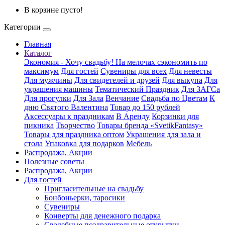
В корзине пусто!
Категории
Главная
Каталог
Экономия - Хочу свадьбу! На мелочах сэкономить по
максимум
Для гостей
Сувениры для всех
Для невесты
Для мужчины
Для свидетелей и друзей
Для выкупа
Для
украшения машины
Тематический Праздник
Для ЗАГСа
Для прогулки
Для Зала
Венчание
Свадьба по Цветам
К
дню Святого Валентина
Товар до 150 рублей
Аксессуары к праздникам
В Аренду
Корзинки для
пикника
Творчество
Товары бренда «SvetikFantasy»
Товары для праздника оптом
Украшения для зала и
стола
Упаковка для подарков
Мебель
Распродажа, Акции
Полезные советы
Распродажа, Акции
Для гостей
Пригласительные на свадьбу
Бонбоньерки, таросики
Сувениры
Конверты для денежного подарка
Свадебные поздравительные открытки