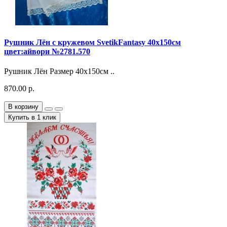
Рушник Лён с кружевом SvetikFantasy 40х150см
цвет:айвори №2781.570
Рушник Лён Размер 40х150см ..
870.00 р.
В корзину
Купить в 1 клик