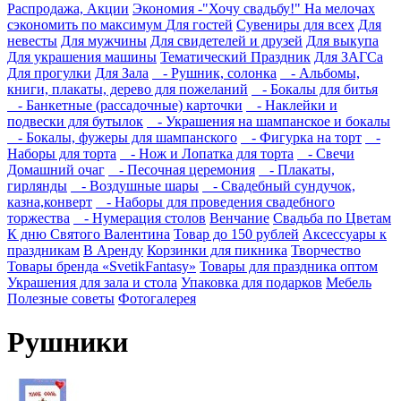
Распродажа, Акции
Экономия -"Хочу свадьбу!" На мелочах
сэкономить по максимум
Для гостей
Сувениры для всех
Для
невесты
Для мужчины
Для свидетелей и друзей
Для выкупа
Для украшения машины
Тематический Праздник
Для ЗАГСа
Для прогулки
Для Зала
- Рушник, солонка
- Альбомы,
книги, плакаты, дерево для пожеланий
- Бокалы для битья
- Банкетные (рассадочные) карточки
- Наклейки и
подвески для бутылок
- Украшения на шампанское и бокалы
- Бокалы, фужеры для шампанского
- Фигурка на торт
-
Наборы для торта
- Нож и Лопатка для торта
- Свечи
Домашний очаг
- Песочная церемония
- Плакаты,
гирлянды
- Воздушные шары
- Свадебный сундучок,
казна,конверт
- Наборы для проведения свадебного
торжества
- Нумерация столов
Венчание
Свадьба по Цветам
К дню Святого Валентина
Товар до 150 рублей
Аксессуары к
праздникам
В Аренду
Корзинки для пикника
Творчество
Товары бренда «SvetikFantasy»
Товары для праздника оптом
Украшения для зала и стола
Упаковка для подарков
Мебель
Полезные советы
Фотогалерея
Рушники