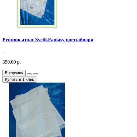
Рушник атлас SvetikFantasy цвет:айвори
..
350.00 р.
В корзину
Купить в 1 клик