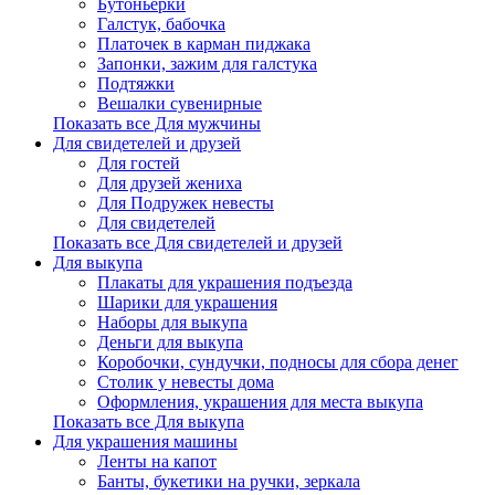
Бутоньерки
Галстук, бабочка
Платочек в карман пиджака
Запонки, зажим для галстука
Подтяжки
Вешалки сувенирные
Показать все Для мужчины
Для свидетелей и друзей
Для гостей
Для друзей жениха
Для Подружек невесты
Для свидетелей
Показать все Для свидетелей и друзей
Для выкупа
Плакаты для украшения подъезда
Шарики для украшения
Наборы для выкупа
Деньги для выкупа
Коробочки, сундучки, подносы для сбора денег
Столик у невесты дома
Оформления, украшения для места выкупа
Показать все Для выкупа
Для украшения машины
Ленты на капот
Банты, букетики на ручки, зеркала