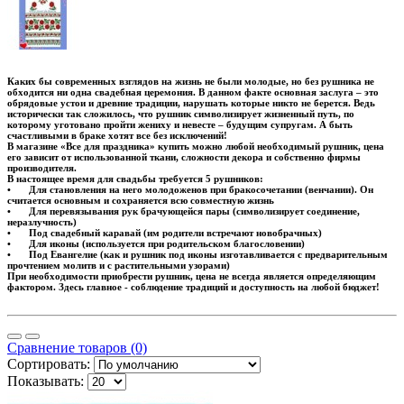
Каких бы современных взглядов на жизнь не были молодые, но без рушника не
обходится ни одна свадебная церемония. В данном факте основная заслуга – это
обрядовые устои и древние традиции, нарушать которые никто не берется. Ведь
исторически так сложилось, что рушник символизирует жизненный путь, по
которому уготовано пройти жениху и невесте – будущим супругам. А быть
счастливыми в браке хотят все без исключений!
В магазине «Все для праздника» купить можно любой необходимый рушник, цена
его зависит от использованной ткани, сложности декора и собственно фирмы
производителя.
В настоящее время для свадьбы требуется 5 рушников:
•
Для становления на него молодоженов при бракосочетании (венчании). Он
считается основным и сохраняется всю совместную жизнь
•
Для перевязывания рук брачующейся пары (символизирует соединение,
неразлучность)
•
Под свадебный каравай (им родители встречают новобрачных)
•
Для иконы (используется при родительском благословении)
•
Под Евангелие (как и рушник под иконы изготавливается с предварительным
прочтением молитв и с растительными узорами)
При необходимости приобрести рушник, цена не всегда является определяющим
фактором. Здесь главное - соблюдение традиций и доступность на любой бюджет!
Сравнение товаров (0)
Сортировать:
Показывать: