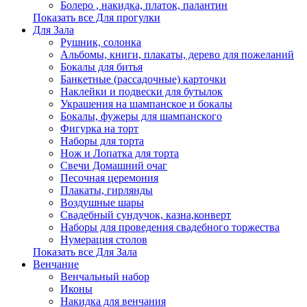
Болеро , накидка, платок, палантин
Показать все Для прогулки
Для Зала
Рушник, солонка
Альбомы, книги, плакаты, дерево для пожеланий
Бокалы для битья
Банкетные (рассадочные) карточки
Наклейки и подвески для бутылок
Украшения на шампанское и бокалы
Бокалы, фужеры для шампанского
Фигурка на торт
Наборы для торта
Нож и Лопатка для торта
Свечи Домашний очаг
Песочная церемония
Плакаты, гирлянды
Воздушные шары
Свадебный сундучок, казна,конверт
Наборы для проведения свадебного торжества
Нумерация столов
Показать все Для Зала
Венчание
Венчальный набор
Иконы
Накидка для венчания