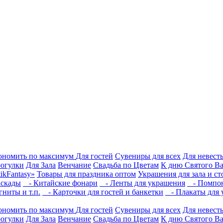
кономить по максимум
Для гостей
Сувениры для всех
Для невест
рогулки
Для Зала
Венчание
Свадьба по Цветам
К дню Святого В
ikFantasy»
Товары для праздника оптом
Украшения для зала и ст
скады
- Китайские фонари
- Ленты для украшения
- Помпон
ниты и т.п.
- Карточки для гостей и банкетки
- Плакаты для 
кономить по максимум
Для гостей
Сувениры для всех
Для невест
рогулки
Для Зала
Венчание
Свадьба по Цветам
К дню Святого В