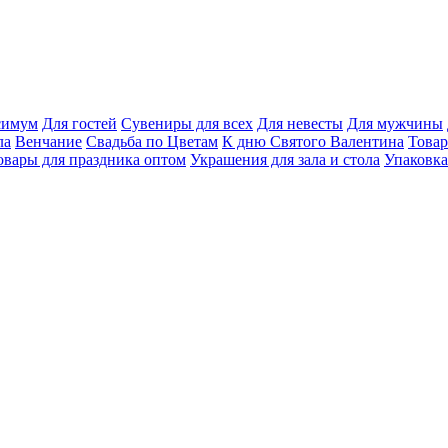
ксимум
Для гостей
Сувениры для всех
Для невесты
Для мужчины
ла
Венчание
Свадьба по Цветам
К дню Святого Валентина
Товар
овары для праздника оптом
Украшения для зала и стола
Упаковка