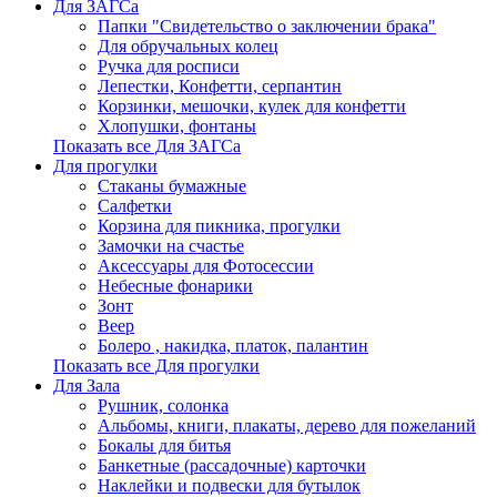
Для ЗАГСа
Папки "Свидетельство о заключении брака"
Для обручальных колец
Ручка для росписи
Лепестки, Конфетти, серпантин
Корзинки, мешочки, кулек для конфетти
Хлопушки, фонтаны
Показать все Для ЗАГСа
Для прогулки
Стаканы бумажные
Салфетки
Корзина для пикника, прогулки
Замочки на счастье
Аксессуары для Фотосессии
Небесные фонарики
Зонт
Веер
Болеро , накидка, платок, палантин
Показать все Для прогулки
Для Зала
Рушник, солонка
Альбомы, книги, плакаты, дерево для пожеланий
Бокалы для битья
Банкетные (рассадочные) карточки
Наклейки и подвески для бутылок