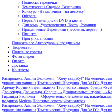
Подносы, тарелочки
Тематическая Свадьба, Вечеринка
Конкурс «На мальчика – на девочку"
Обереги
Первый танец диски DVD и книги
Дипломы, Удостоверения, Тосты, Ромашки
Праздничные Церемонии (песочная, дерево...)
Пиньята
Прогулка, пикник
Показать все Аксессуары к праздникам
Творчество
Полезные советы
Фотогалерея
Оплата
Доставка
Контакты
Распродажа, Акции
Экономия -"Хочу свадьбу!" На мелочах сэ
украшения машины
Тематический Праздник
Для ЗАГСа
Для п
Аренду
Корзинки для пикника
Творчество
Товары бренда «Svet
Два сердца, Два кольца, Сердце
- Декоративные штучки
- Ка
Гирлянда-Растяжка
- Оформительские элементы, наклейки,маг
подарков
Мебель
Полезные советы
Фотогалерея
Распродажа, Акции
Экономия -"Хочу свадьбу!" На мелочах сэ
украшения машины
Тематический Праздник
Для ЗАГСа
Для п