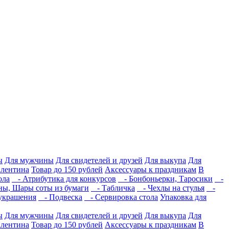
ы
Для мужчины
Для свидетелей и друзей
Для выкупа
Для
алентина
Товар до 150 рублей
Аксессуары к праздникам
В
ола
- Атрибутика для конкурсов
- Бонбоньерки, Таросики
-
ы, Шары соты из бумаги
- Табличка
- Чехлы на стулья
-
украшения
- Подвеска
- Сервировка стола
Упаковка для
ы
Для мужчины
Для свидетелей и друзей
Для выкупа
Для
алентина
Товар до 150 рублей
Аксессуары к праздникам
В