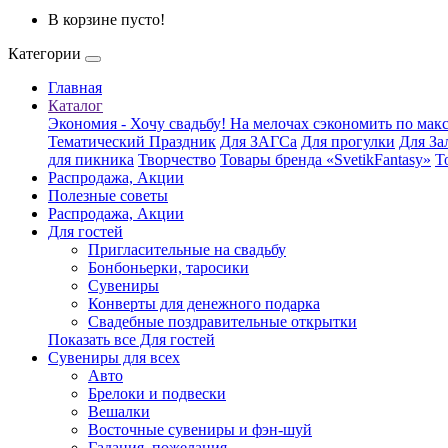
В корзине пусто!
Категории
Главная
Каталог
Экономия - Хочу свадьбу! На мелочах сэкономить по ма
Тематический Праздник
Для ЗАГСа
Для прогулки
Для За
для пикника
Творчество
Товары бренда «SvetikFantasy»
Т
Распродажа, Акции
Полезные советы
Распродажа, Акции
Для гостей
Пригласительные на свадьбу
Бонбоньерки, таросики
Сувениры
Конверты для денежного подарка
Свадебные поздравительные открытки
Показать все Для гостей
Сувениры для всех
Авто
Брелоки и подвески
Вешалки
Восточные сувениры и фэн-шуй
Гадания, пожелания