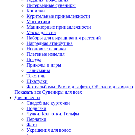
Интерьерные сувениры
Копилки
Курительные принадлежности
Магнитики
Маникюрные принадлежности
Маска для сна
Наборы для выращивания растений
Наградная атрибутика
Неоновые палочки
Плетеные изделия
Посуда
Приколы и игры
Талисманы
Текстиль
Шкатулки
Фотоальбомы, Рамки для фото, Обложки для видео
Показать все Сувениры для всех
Для невесты
Свадебные курточки
Подвязки
Чулки, Колготки, Гольфы
Перчатки
Фата
Украшения для волос