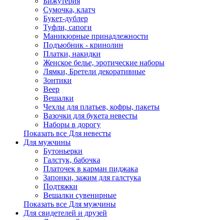
Бижутерия
Сумочка, клатч
Букет-дублер
Туфли, сапоги
Маникюрные принадлежности
Подъюбник - кринолин
Платки, накидки
Женское белье, эротические наборы
Лямки, Бретели декоративные
Зонтики
Веер
Вешалки
Чехлы для платьев, кофры, пакеты
Вазочки для букета невесты
Наборы в дорогу
Показать все Для невесты
Для мужчины
Бутоньерки
Галстук, бабочка
Платочек в карман пиджака
Запонки, зажим для галстука
Подтяжки
Вешалки сувенирные
Показать все Для мужчины
Для свидетелей и друзей