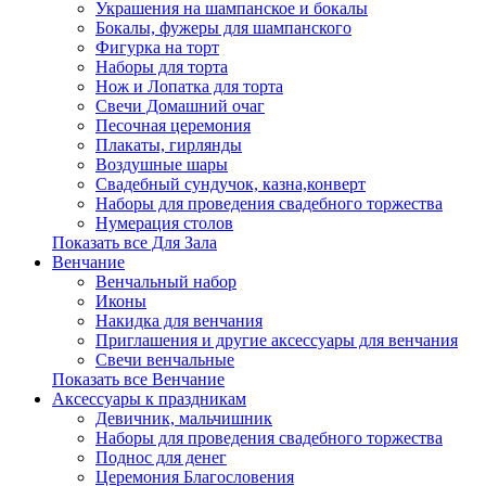
Украшения на шампанское и бокалы
Бокалы, фужеры для шампанского
Фигурка на торт
Наборы для торта
Нож и Лопатка для торта
Свечи Домашний очаг
Песочная церемония
Плакаты, гирлянды
Воздушные шары
Свадебный сундучок, казна,конверт
Наборы для проведения свадебного торжества
Нумерация столов
Показать все Для Зала
Венчание
Венчальный набор
Иконы
Накидка для венчания
Приглашения и другие аксессуары для венчания
Свечи венчальные
Показать все Венчание
Аксессуары к праздникам
Девичник, мальчишник
Наборы для проведения свадебного торжества
Поднос для денег
Церемония Благословения