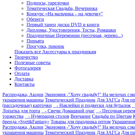
Подносы, тарелочки
Тематическая Свадьба, Вечеринка
Конкурс «На мальчика – на девочку"
Обереги
Первый танец диски DVD и книги
Дипломы, Удостоверения, Тосты, Ромашки
Праздничные Церемонии (песочная, дерево...)
Пиньята
Прогулка, пикник
Показать все Аксессуары к праздникам
Творчество
Полезные советы
Фотогалерея
Оплата
Доставка
Контакты
Распродажа, Акции
Экономия -"Хочу свадьбу!" На мелочах сэ
украшения машины
Тематический Праздник
Для ЗАГСа
Для п
(рассадочные) карточки
- Наклейки и подвески для бутылок
-
Лопатка для торта
- Свечи Домашний очаг
- Песочная цере
торжества
- Нумерация столов
Венчание
Свадьба по Цветам
бренда «SvetikFantasy»
Товары для праздника оптом
Украшения 
Распродажа, Акции
Экономия -"Хочу свадьбу!" На мелочах сэ
украшения машины
Тематический Праздник
Для ЗАГСа
Для п