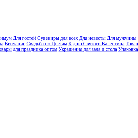
ксимум
Для гостей
Сувениры для всех
Для невесты
Для мужчины
ла
Венчание
Свадьба по Цветам
К дню Святого Валентина
Товар
овары для праздника оптом
Украшения для зала и стола
Упаковка