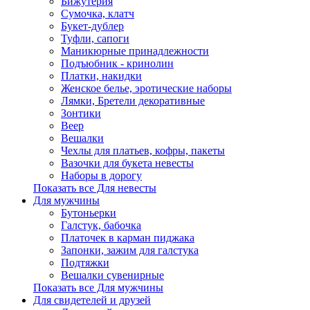
Бижутерия
Сумочка, клатч
Букет-дублер
Туфли, сапоги
Маникюрные принадлежности
Подъюбник - кринолин
Платки, накидки
Женское белье, эротические наборы
Лямки, Бретели декоративные
Зонтики
Веер
Вешалки
Чехлы для платьев, кофры, пакеты
Вазочки для букета невесты
Наборы в дорогу
Показать все Для невесты
Для мужчины
Бутоньерки
Галстук, бабочка
Платочек в карман пиджака
Запонки, зажим для галстука
Подтяжки
Вешалки сувенирные
Показать все Для мужчины
Для свидетелей и друзей