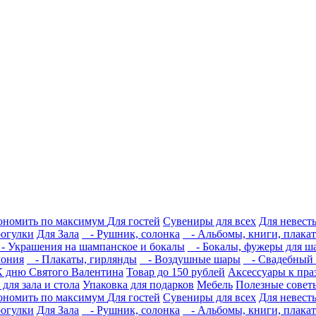
кономить по максимум
Для гостей
Сувениры для всех
Для невест
рогулки
Для Зала
- Рушник, солонка
- Альбомы, книги, плакат
 Украшения на шампанское и бокалы
- Бокалы, фужеры для ш
мония
- Плакаты, гирлянды
- Воздушные шары
- Свадебный с
К дню Святого Валентина
Товар до 150 рублей
Аксессуары к пра
для зала и стола
Упаковка для подарков
Мебель
Полезные совет
кономить по максимум
Для гостей
Сувениры для всех
Для невест
рогулки
Для Зала
- Рушник, солонка
- Альбомы, книги, плакат