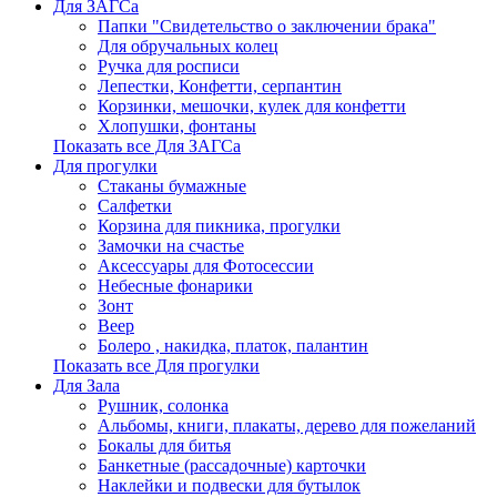
Для ЗАГСа
Папки "Свидетельство о заключении брака"
Для обручальных колец
Ручка для росписи
Лепестки, Конфетти, серпантин
Корзинки, мешочки, кулек для конфетти
Хлопушки, фонтаны
Показать все Для ЗАГСа
Для прогулки
Стаканы бумажные
Салфетки
Корзина для пикника, прогулки
Замочки на счастье
Аксессуары для Фотосессии
Небесные фонарики
Зонт
Веер
Болеро , накидка, платок, палантин
Показать все Для прогулки
Для Зала
Рушник, солонка
Альбомы, книги, плакаты, дерево для пожеланий
Бокалы для битья
Банкетные (рассадочные) карточки
Наклейки и подвески для бутылок