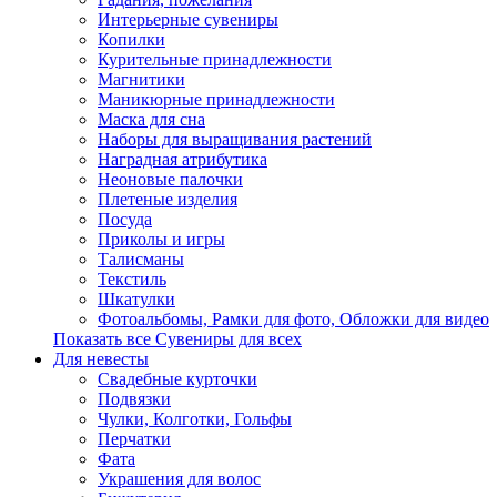
Интерьерные сувениры
Копилки
Курительные принадлежности
Магнитики
Маникюрные принадлежности
Маска для сна
Наборы для выращивания растений
Наградная атрибутика
Неоновые палочки
Плетеные изделия
Посуда
Приколы и игры
Талисманы
Текстиль
Шкатулки
Фотоальбомы, Рамки для фото, Обложки для видео
Показать все Сувениры для всех
Для невесты
Свадебные курточки
Подвязки
Чулки, Колготки, Гольфы
Перчатки
Фата
Украшения для волос