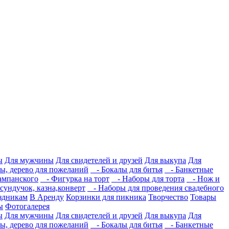
ы
Для мужчины
Для свидетелей и друзей
Для выкупа
Для
ы, дерево для пожеланий
- Бокалы для битья
- Банкетные
ампанского
- Фигурка на торт
- Наборы для торта
- Нож и
ундучок, казна,конверт
- Наборы для проведения свадебного
здникам
В Аренду
Корзинки для пикника
Творчество
Товары
ы
Фотогалерея
ы
Для мужчины
Для свидетелей и друзей
Для выкупа
Для
ы, дерево для пожеланий
- Бокалы для битья
- Банкетные