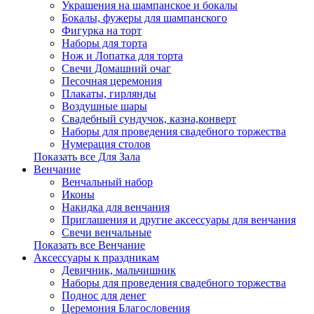
Украшения на шампанское и бокалы
Бокалы, фужеры для шампанского
Фигурка на торт
Наборы для торта
Нож и Лопатка для торта
Свечи Домашний очаг
Песочная церемония
Плакаты, гирлянды
Воздушные шары
Свадебный сундучок, казна,конверт
Наборы для проведения свадебного торжества
Нумерация столов
Показать все Для Зала
Венчание
Венчальный набор
Иконы
Накидка для венчания
Приглашения и другие аксессуары для венчания
Свечи венчальные
Показать все Венчание
Аксессуары к праздникам
Девичник, мальчишник
Наборы для проведения свадебного торжества
Поднос для денег
Церемония Благословения