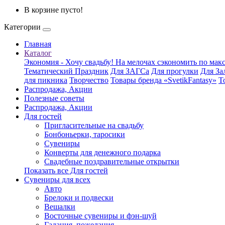
В корзине пусто!
Категории
Главная
Каталог
Экономия - Хочу свадьбу! На мелочах сэкономить по ма
Тематический Праздник
Для ЗАГСа
Для прогулки
Для За
для пикника
Творчество
Товары бренда «SvetikFantasy»
Т
Распродажа, Акции
Полезные советы
Распродажа, Акции
Для гостей
Пригласительные на свадьбу
Бонбоньерки, таросики
Сувениры
Конверты для денежного подарка
Свадебные поздравительные открытки
Показать все Для гостей
Сувениры для всех
Авто
Брелоки и подвески
Вешалки
Восточные сувениры и фэн-шуй
Гадания, пожелания